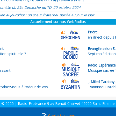
Comment l'Esprit Saint nous apprend-Il à prier ?
•
omélie du 29e Dimanche du TO, 20 octobre 2024
ien aujourd'hui : un coeur fraternel, purifié au jour le jour
Actuellement sur nos WebRadios
Prière
en direct depuis 
ont
Evangile selon S
ion spirituelle ?
Sept malédiction
Radio Espérance
uissant
Musique sacrée 
, Miled Tarabay 
traînez-nous à l’odeur de vos
Rannimou livrab
© 2025 | Radio-Espérance 9 av Benoît Charvet 42000 Saint-Etienne
Contactez-nous