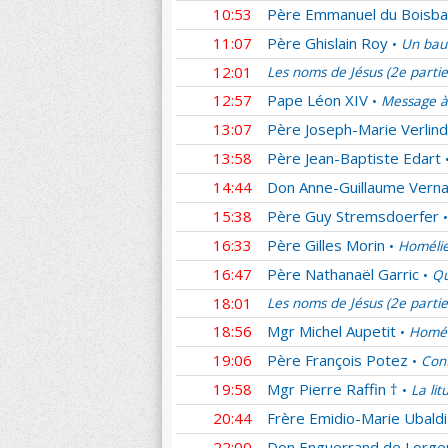
10:53
Père Emmanuel du Boisba
11:07
Père Ghislain Roy
Un bau
•
12:01
Les noms de Jésus (2e parti
12:57
Pape Léon XIV
Message à
•
13:07
Père Joseph-Marie Verlin
13:58
Père Jean-Baptiste Edart
14:44
Don Anne-Guillaume Verna
15:38
Père Guy Stremsdoerfer
•
16:33
Père Gilles Morin
Homélie
•
16:47
Père Nathanaël Garric
Qu
•
18:01
Les noms de Jésus (2e parti
18:56
Mgr Michel Aupetit
Homél
•
19:06
Père François Potez
Cont
•
19:58
Mgr Pierre Raffin †
La lit
•
20:44
Frère Emidio-Marie Ubaldi
22:00
Don Enguerrand de Lorger