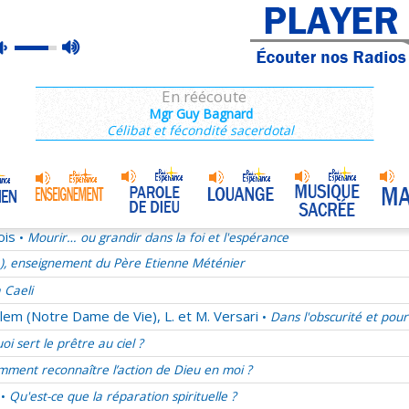
e), enseignement du Père Etienne Méténier
max
mute
rançois 28/68
volume
La joie au quotidien
En réécoute
Après 2013, quel projet pour les chrétiens ?
Mgr Guy Bagnard
Célibat et fécondité sacerdotal
ucharistie chez les pères de l'Eglise
ect, une valeur oubliée
mélie du samedi 29 novembre 2025
Jésus notre ami
•
ois
Mourir… ou grandir dans la foi et l'espérance
•
e), enseignement du Père Etienne Méténier
 Caeli
lem (Notre Dame de Vie), L. et M. Versari
Dans l'obscurité et pour
•
oi sert le prêtre au ciel ?
ment reconnaître l’action de Dieu en moi ?
Qu'est-ce que la réparation spirituelle ?
•