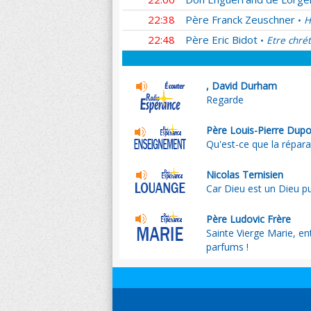
22:38
Père Franck Zeuschner
H
•
22:48
Père Eric Bidot
Etre chrét
•
, David Durham
Regarde
Père Louis-Pierre Dup
Qu'est-ce que la réparat
Nicolas Ternisien
Car Dieu est un Dieu p
Père Ludovic Frère
Sainte Vierge Marie, en
parfums !