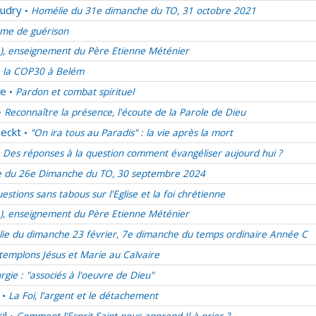
udry
Homélie du 31e dimanche du TO, 31 octobre 2021
•
me de guérison
e), enseignement du Père Etienne Méténier
 la COP30 à Belém
de
Pardon et combat spirituel
•
Reconnaître la présence, l'écoute de la Parole de Dieu
•
eckt
"On ira tous au Paradis" : la vie après la mort
•
Des réponses à la question comment évangéliser aujourd hui ?
 du 26e Dimanche du TO, 30 septembre 2024
estions sans tabous sur l'Eglise et la foi chrétienne
e), enseignement du Père Etienne Méténier
ie du dimanche 23 février, 7e dimanche du temps ordinaire Année C
emplons Jésus et Marie au Calvaire
urgie : "associés à l'oeuvre de Dieu"
La Foi, l'argent et le détachement
•
il