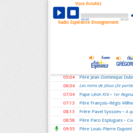
Vous écoutez
00:01
Les noms de Jésus (2e parti
00:59
Didier
Homélies du Pape F
•
00:00
00:00
Radio Espérance Enseignement
01:27
Père Matthieu Dauchez
•
02:21
Frère Emmanuel Perrier
•
03:07
Père Patrick Chauvet
L'E
•
04:04
Père Claude Flipo
Le resp
•
04:32
Père Alexandre Legay
Ho
•
04:35
Père Christophe Hadevis
05:04
Père Jean-Dominique Dub
06:04
Les noms de Jésus (2e parti
07:04
Pape Léon XIV
1er Regina
•
07:13
Père François-Régis Wilhe
08:13
Frère Pavel Syssoev
A qu
•
08:58
Père Paco Esplugues
Com
•
09:55
Père Louis-Pierre Dupont