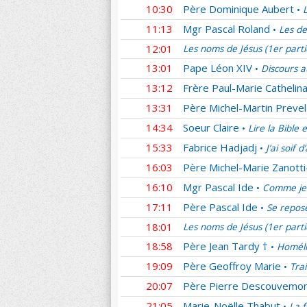
10:30
Père Dominique Aubert
•
11:13
Mgr Pascal Roland
Les de
•
12:01
Les noms de Jésus (1er part
13:01
Pape Léon XIV
Discours a
•
13:12
Frère Paul-Marie Cathelina
13:31
Père Michel-Martin Prevel
14:34
Soeur Claire
Lire la Bible 
•
15:33
Fabrice Hadjadj
J’ai soif 
•
16:03
Père Michel-Marie Zanotti
16:10
Mgr Pascal Ide
Comme je 
•
17:11
Père Pascal Ide
Se repos
•
18:01
Les noms de Jésus (1er part
18:58
Père Jean Tardy †
Homéli
•
19:09
Père Geoffroy Marie
Tra
•
20:07
Père Pierre Descouvemo
21:05
Marie-Noëlle Thabut
La f
•