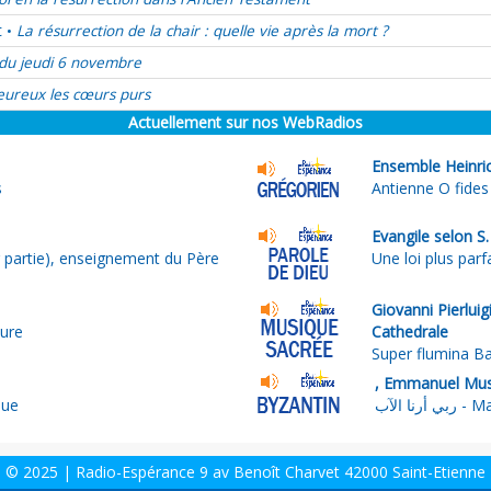
t
La résurrection de la chair : quelle vie après la mort ?
•
du jeudi 6 novembre
ureux les cœurs purs
Actuellement sur nos WebRadios
Ensemble Heinric
s
Antienne O fide
Evangile selon S
 partie), enseignement du Père
Une loi plus parf
Giovanni Pierlui
ure
Cathedrale
Super flumina Ba
que
ا الآب
© 2025 | Radio-Espérance 9 av Benoît Charvet 42000 Saint-Etienne