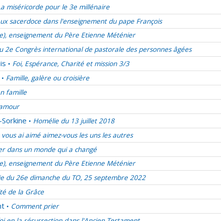
La miséricorde pour le 3e millénaire
ux sacerdoce dans l'enseignement du pape François
ie), enseignement du Père Etienne Méténier
u 2e Congrès international de pastorale des personnes âgées
is
Foi, Espérance, Charité et mission 3/3
•
Famille, galère ou croisière
•
en famille
d’amour
-Sorkine
Homélie du 13 juillet 2018
•
vous ai aimé aimez-vous les uns les autres
er dans un monde qui a changé
ie), enseignement du Père Etienne Méténier
e du 26e dimanche du TO, 25 septembre 2022
ité de la Grâce
nt
Comment prier
•
oi en la résurrection dans l'Ancien Testament