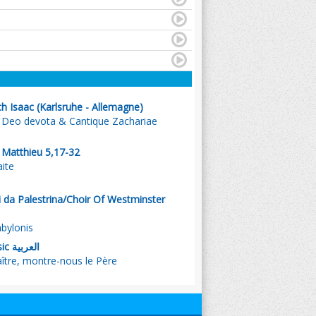
h Isaac (Karlsruhe - Allemagne)
s Deo devota & Cantique Zachariae
. Matthieu 5,17-32
aite
gi da Palestrina/Choir Of Westminster
bylonis
, Emmanuel Music العربية
ربي أرن - Maître, montre-nous le Père