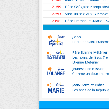
21:59
Père Grégoire Komprobs
22:53
Sanctuaire d'Ars
Homélie 
•
23:01
Père Emmanuel-Marie
He
•
, ooo
Prière de Saint Françoi
Père Etienne Méténier
Les noms de Jésus (1er
Etienne Méténier
Jeunesse en mission
Comme un doux murm
Jean-Pierre et Didier
Les ânes de la Républi