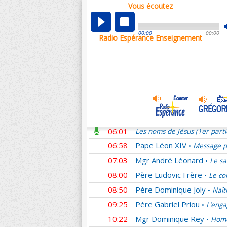
Vous écoutez
00:01
Les noms de Jésus (1er part
00:58
Père Ludovic Frère
Homél
•
00:00
00:00
Radio Espérance Enseignement
01:11
Mgr Benoît Rivière
Pour n
•
01:54
Père Denis Sonet †
La se
•
02:53
Sœur Laure
Des couples s
•
03:46
Mgr Yves Le Saux
L'Amou
•
04:44
Père Emmanuel du Boisba
05:02
Père Guilmard
Adoration e
•
06:01
Les noms de Jésus (1er part
06:58
Pape Léon XIV
Message pr
•
07:03
Mgr André Léonard
Le sa
•
08:00
Père Ludovic Frère
Le co
•
08:50
Père Dominique Joly
Naît
•
09:25
Père Gabriel Priou
L’enga
•
10:22
Mgr Dominique Rey
Homé
•