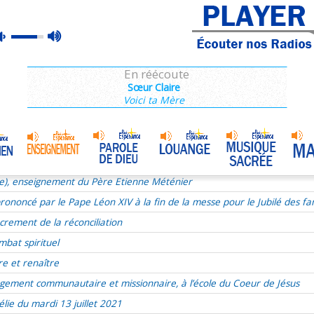
ie), enseignement du Père Etienne Méténier
max
mute
ie du 17e dimanche du TO le 24 juillet 2022
volume
ous, Jésus se livre
En réécoute
xualité
Sœur Claire
Voici ta Mère
aints
r de Dieu
udry
Homélie du 9 juillet 2017
•
t liturgie
ie), enseignement du Père Etienne Méténier
ononcé par le Pape Léon XIV à la fin de la messe pour le Jubilé des fam
crement de la réconciliation
mbat spirituel
re et renaître
gement communautaire et missionnaire, à l’école du Coeur de Jésus
lie du mardi 13 juillet 2021