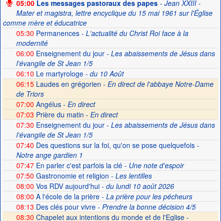
05:00
Les messages pastoraux des papes
- Jean XXIII -
Mater et magistra, lettre encyclique du 15 mai 1961 sur l'Église
comme mère et éducatrice
05:30
Permanences
- L'actualité du Christ Roi face à la
modernité
06:00
Enseignement du jour
- Les abaissements de Jésus dans
l'évangile de St Jean 1/5
06:10
Le martyrologe
- du 10 Août
06:15
Laudes en grégorien -
En direct de l'abbaye Notre-Dame
de Triors
07:00
Angélus -
En direct
07:03
Prière du matin -
En direct
07:30
Enseignement du jour
- Les abaissements de Jésus dans
l'évangile de St Jean 1/5
07:40
Des questions sur la foi, qu'on se pose quelquefois
-
Notre ange gardien 1
07:47
En parler c'est parfois la clé
- Une note d'espoir
07:50
Gastronomie et religion
- Les lentilles
08:00
Vos RDV aujourd'hui
- du lundi 10 août 2026
08:00
A l'école de la prière
- La prière pour les pécheurs
08:13
Des clés pour vivre
- Prendre la bonne décision 4/5
08:30
Chapelet aux intentions du monde et de l'Eglise -