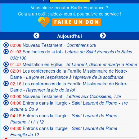
Vous aimez écouter Radio Espérance ?
Cela a un coût : aidez-nous à poursuivre ce service !
Aujourd'hui
00:06
Nouveau Testament
- Corinthiens 2/6
01:03
Sentinelles de la foi
- Lettres de Saint François de Sales
038/106
01:47
Méditation en Eglise
- St Laurent, diacre et martyr à Rome
02:01
Les conférences de la Famille Missionnaire de Notre-
Dame
- La joie et l’espérance à l’épreuve de la souffrance
02:16
Les conférences de la Famille Missionnaire de Notre-
Dame
- Rayonner la joie de la foi
03:00
Nouveau Testament
- Lettres aux Colossiens, Tite
04:00
Entrons dans la liturgie
- Saint Laurent de Rome - 1re
lecture 2 Co 9
04:15
Entrons dans la liturgie
- Saint Laurent de Rome -
Psaume 111 112
04:30
Entrons dans la liturgie
- Saint Laurent de Rome -
Evangile Jn 12