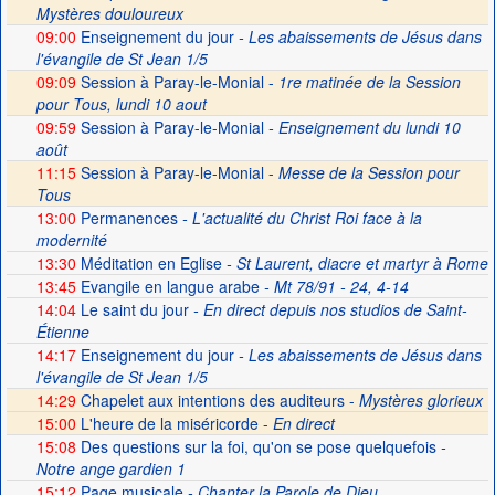
Mystères douloureux
09:00
Enseignement du jour
- Les abaissements de Jésus dans
l'évangile de St Jean 1/5
09:09
Session à Paray-le-Monial -
1re matinée de la Session
pour Tous, lundi 10 aout
09:59
Session à Paray-le-Monial
- Enseignement du lundi 10
août
11:15
Session à Paray-le-Monial -
Messe de la Session pour
Tous
13:00
Permanences
- L'actualité du Christ Roi face à la
modernité
13:30
Méditation en Eglise
- St Laurent, diacre et martyr à Rome
13:45
Evangile en langue arabe
- Mt 78/91 - 24, 4-14
14:04
Le saint du jour
- En direct depuis nos studios de Saint-
Étienne
14:17
Enseignement du jour
- Les abaissements de Jésus dans
l'évangile de St Jean 1/5
14:29
Chapelet aux intentions des auditeurs -
Mystères glorieux
15:00
L'heure de la miséricorde -
En direct
15:08
Des questions sur la foi, qu'on se pose quelquefois
-
Notre ange gardien 1
15:12
Page musicale
- Chanter la Parole de Dieu