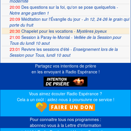
modernité
20:00
Des questions sur la foi, qu'on se pose quelquefois
-
Notre ange gardien 1
20:09
Méditation sur l'Évangile du jour
- Jn 12, 24-26 le grain qui
porte du fruit
20:30
Chapelet pour les vocations -
Mystères joyeux
21:00
Session à Paray-le-Monial
- Veillée de la Session pour
Tous du lundi 10 aout
23:01
Revivre les sessions d'été
- Enseignement lors de la
Session pour Tous, lundi 10 aout
Partagez vos intentions de prière
en les envoyant à Radio Espérance !
Vous aimez écouter Radio Espérance ?
Cela a un coût : aidez-nous à poursuivre ce service !
Pour connaitre tous nos programmes :
abonnez-vous à la Lettre d'information