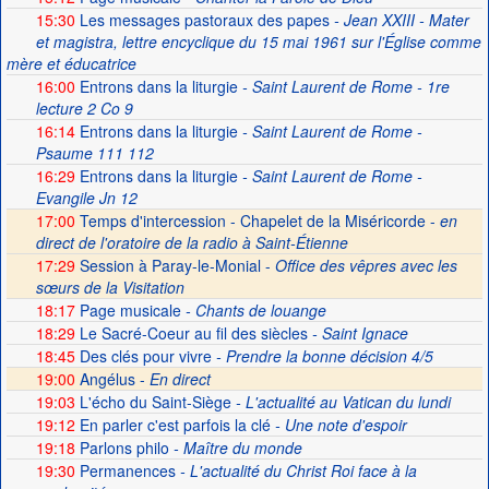
15:30
Les messages pastoraux des papes
- Jean XXIII - Mater
et magistra, lettre encyclique du 15 mai 1961 sur l'Église comme
mère et éducatrice
16:00
Entrons dans la liturgie
- Saint Laurent de Rome - 1re
lecture 2 Co 9
16:14
Entrons dans la liturgie
- Saint Laurent de Rome -
Psaume 111 112
16:29
Entrons dans la liturgie
- Saint Laurent de Rome -
Evangile Jn 12
17:00
Temps d'intercession - Chapelet de la Miséricorde -
en
direct de l'oratoire de la radio à Saint-Étienne
17:29
Session à Paray-le-Monial -
Office des vêpres avec les
sœurs de la Visitation
18:17
Page musicale
- Chants de louange
18:29
Le Sacré-Coeur au fil des siècles
- Saint Ignace
18:45
Des clés pour vivre
- Prendre la bonne décision 4/5
19:00
Angélus -
En direct
19:03
L'écho du Saint-Siège
- L'actualité au Vatican du lundi
19:12
En parler c'est parfois la clé
- Une note d'espoir
19:18
Parlons philo
- Maître du monde
19:30
Permanences
- L'actualité du Christ Roi face à la