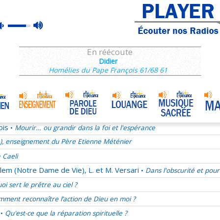
e), enseignement du Père Etienne Méténier
max
mute
rançois 28/68
volume
La joie au quotidien
En réécoute
Après 2013, quel projet pour les chrétiens ?
Didier
Homélies du Pape François 61/68 61
ucharistie chez les pères de l'Eglise
ect, une valeur oubliée
mélie du samedi 29 novembre 2025
Jésus notre ami
•
ois
Mourir… ou grandir dans la foi et l'espérance
•
e), enseignement du Père Etienne Méténier
 Caeli
lem (Notre Dame de Vie), L. et M. Versari
Dans l'obscurité et pour
•
oi sert le prêtre au ciel ?
ment reconnaître l’action de Dieu en moi ?
Qu'est-ce que la réparation spirituelle ?
•