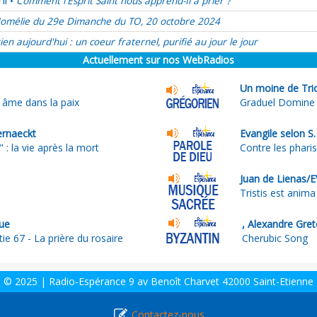
il
Comment l'Esprit Saint nous apprend-Il à prier ?
•
omélie du 29e Dimanche du TO, 20 octobre 2024
ien aujourd'hui : un coeur fraternel, purifié au jour le jour
Actuellement sur nos WebRadios
Un moine de Tri
 âme dans la paix
Graduel Domine
ernaeckt
Evangile selon S
 : la vie après la mort
Contre les pharis
Juan de Lienas/E
Tristis est anim
ue
, Alexandre Gre
ie 67 - La prière du rosaire
Cherubic Song
© 2025 | Radio-Espérance 9 av Benoît Charvet 42000 Saint-Etienne
Contactez-nous