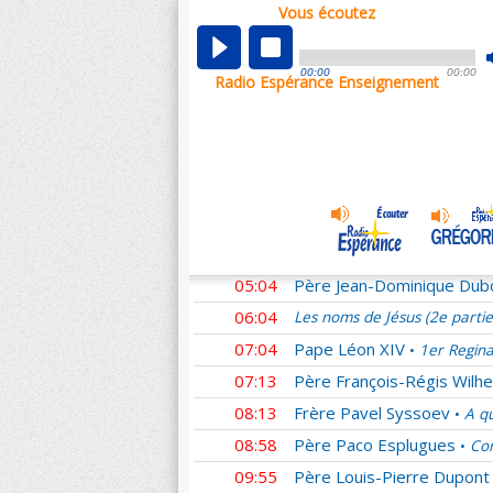
Vous écoutez
00:01
Les noms de Jésus (2e parti
00:59
Didier
Homélies du Pape F
•
00:00
00:00
Radio Espérance Enseignement
01:27
Père Matthieu Dauchez
•
02:21
Frère Emmanuel Perrier
•
03:07
Père Patrick Chauvet
L'E
•
04:04
Père Claude Flipo
Le resp
•
04:32
Père Alexandre Legay
Ho
•
04:35
Père Christophe Hadevis
05:04
Père Jean-Dominique Dub
06:04
Les noms de Jésus (2e parti
07:04
Pape Léon XIV
1er Regina
•
07:13
Père François-Régis Wilhe
08:13
Frère Pavel Syssoev
A qu
•
08:58
Père Paco Esplugues
Com
•
09:55
Père Louis-Pierre Dupont