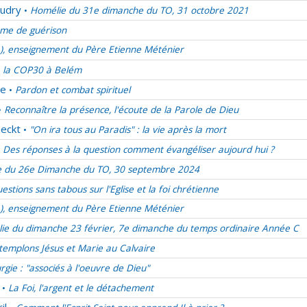
udry
Homélie du 31e dimanche du TO, 31 octobre 2021
•
me de guérison
e), enseignement du Père Etienne Méténier
 la COP30 à Belém
de
Pardon et combat spirituel
•
Reconnaître la présence, l'écoute de la Parole de Dieu
•
eckt
"On ira tous au Paradis" : la vie après la mort
•
Des réponses à la question comment évangéliser aujourd hui ?
 du 26e Dimanche du TO, 30 septembre 2024
estions sans tabous sur l'Eglise et la foi chrétienne
e), enseignement du Père Etienne Méténier
ie du dimanche 23 février, 7e dimanche du temps ordinaire Année C
emplons Jésus et Marie au Calvaire
urgie : "associés à l'oeuvre de Dieu"
La Foi, l'argent et le détachement
•