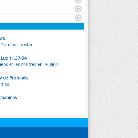
ors
 Dominus noster
. Luc 11,37-54
iens et les maîtres en religion
V de Profundis
a mea
tchaninov