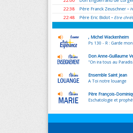
22:00
Don Enguerrand de Lorger
22:38
Père Franck Zeuschner
H
•
22:48
Père Eric Bidot
Etre chrét
•
, Michel Wackenheim
Ps 130 - R : Garde mon
Don Anne-Guillaume V
"On ira tous au Paradis"
Ensemble Saint Jean
A Toi notre louange
Père François-Dominiq
Eschatologie et prophét