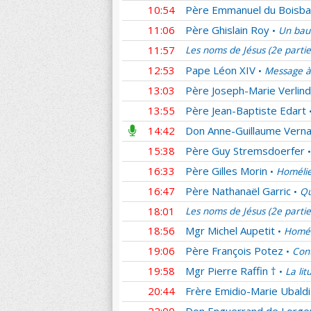
10:54
Père Emmanuel du Boisba
11:06
Père Ghislain Roy
Un bau
•
11:57
Les noms de Jésus (2e parti
12:53
Pape Léon XIV
Message à
•
13:03
Père Joseph-Marie Verlin
13:55
Père Jean-Baptiste Edart
14:42
Don Anne-Guillaume Verna
15:38
Père Guy Stremsdoerfer
•
16:33
Père Gilles Morin
Homélie
•
16:47
Père Nathanaël Garric
Qu
•
18:01
Les noms de Jésus (2e parti
18:56
Mgr Michel Aupetit
Homél
•
19:06
Père François Potez
Cont
•
19:58
Mgr Pierre Raffin †
La lit
•
20:44
Frère Emidio-Marie Ubaldi