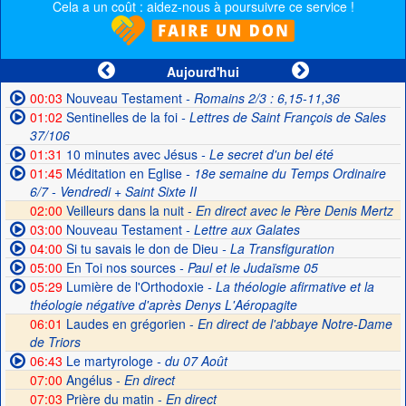
Cela a un coût : aidez-nous à poursuivre ce service !
Aujourd'hui
00:03
Nouveau Testament
- Romains 2/3 : 6,15-11,36
01:02
Sentinelles de la foi
- Lettres de Saint François de Sales
37/106
01:31
10 minutes avec Jésus
- Le secret d'un bel été
01:45
Méditation en Eglise
- 18e semaine du Temps Ordinaire
6/7 - Vendredi + Saint Sixte II
02:00
Veilleurs dans la nuit -
En direct avec le Père Denis Mertz
03:00
Nouveau Testament
- Lettre aux Galates
04:00
Si tu savais le don de Dieu
- La Transfiguration
05:00
En Toi nos sources
- Paul et le Judaïsme 05
05:29
Lumière de l'Orthodoxie
- La théologie afirmative et la
théologie négative d'après Denys L'Aéropagite
06:01
Laudes en grégorien -
En direct de l'abbaye Notre-Dame
de Triors
06:43
Le martyrologe
- du 07 Août
07:00
Angélus -
En direct
07:03
Prière du matin -
En direct