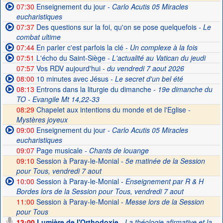
07:30
Enseignement du jour
- Carlo Acutis 05 Miracles
eucharistiques
07:37
Des questions sur la foi, qu'on se pose quelquefois
- Le
combat ultime
07:44
En parler c'est parfois la clé
- Un complexe à la fois
07:51
L'écho du Saint-Siège
- L'actualité au Vatican du jeudi
07:57
Vos RDV aujourd'hui
- du vendredi 7 aout 2026
08:00
10 minutes avec Jésus
- Le secret d'un bel été
08:13
Entrons dans la liturgie du dimanche
- 19e dimanche du
TO - Evangile Mt 14,22-33
08:29
Chapelet aux intentions du monde et de l'Eglise -
Mystères joyeux
09:00
Enseignement du jour
- Carlo Acutis 05 Miracles
eucharistiques
09:07
Page musicale
- Chants de louange
09:10
Session à Paray-le-Monial -
5e matinée de la Session
pour Tous, vendredi 7 aout
10:00
Session à Paray-le-Monial
- Enseignement par R & H
Bordes lors de la Session pour Tous, vendredi 7 aout
11:00
Session à Paray-le-Monial -
Messe lors de la Session
pour Tous
13:00
Lumière de l'Orthodoxie
- La théologie afirmative et la