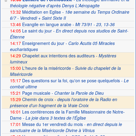
théologie négative d'après Denys L'Aéropagite
13:32
Méditation en Eglise
- 18e semaine du Temps Ordinaire
6/7 - Vendredi + Saint Sixte II
13:46
Evangile en langue arabe
- Mt 73/91 - 23, 13-36
14:05
Le saint du jour
- En direct depuis nos studios de Saint-
Étienne
14:17
Enseignement du jour
- Carlo Acutis 05 Miracles
eucharistiques
14:29
Chapelet aux intentions des auditeurs -
Mystères
lumineux
15:00
L'heure de la miséricorde -
Suivie du chapelet de la
Miséricorde
15:17
Des questions sur la foi, qu'on se pose quelquefois
- Le
combat ultime
15:21
Page musicale
- Chanter la Parole de Dieu
15:29
Chemin de croix -
depuis l'oratoire de la Radio en
présence d'un fragment de la Vraie Croix
16:01
Les conférences de la Famille Missionnaire de Notre-
Dame
- La joie dans 3 textes de l'Église
17:01
Messe du 1er vendredi du mois
- en direct depuis le
sanctuaire de la Miséricorde Divine à Vilnius