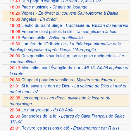
17:43
Une page d'évangile
- Lc 6/38 - 2, 41-3, 22
18:00
Page musicale
- Chants de louange
18:29
Vêpres -
En direct du couvent Saint-Antoine à Bastia
19:00
Angélus -
En direct
19:03
L'écho du Saint-Siège
- L'actualité au Vatican du vendredi
19:08
En parler c'est parfois la clé
- Un complexe à la fois
19:16
Parlons philo
- Action et efficacité
19:30
Lumière de l'Orthodoxie
- La théologie afirmative et la
théologie négative d'après Denys L'Aéropagite
20:00
Des questions sur la foi, qu'on se pose quelquefois
- Le
combat ultime
20:13
Méditation sur l'Évangile du jour
- Mt 16, 24-28 la gloire et
la croix
20:30
Chapelet pour les vocations -
Mystères douloureux
21:01
Si tu savais le don de Dieu
- La volonté de Dieu et moi et
moi et moi ! 1/2
22:05
Les complies -
en direct, suivies de la lecture du
martyrologe
22:34
Le martyrologe
- du 08 Août
22:30
Sentinelles de la foi
- Lettres de Saint François de Sales
37/106
23:01
Revivre les sessions d'été
- Enseignement par R & H