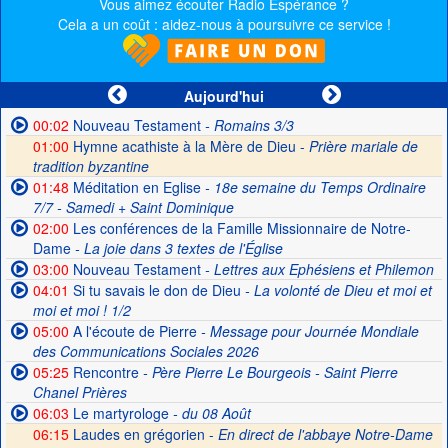
Vous aimez écouter Radio Espérance ?
Cela a un coût : aidez-nous à poursuivre ce service !
Aujourd'hui
00:02
Nouveau Testament
- Romains 3/3
01:00
Hymne acathiste à la Mère de Dieu -
Prière mariale de
tradition byzantine
01:48
Méditation en Eglise
- 18e semaine du Temps Ordinaire
7/7 - Samedi + Saint Dominique
02:00
Les conférences de la Famille Missionnaire de Notre-
Dame
- La joie dans 3 textes de l'Église
03:00
Nouveau Testament
- Lettres aux Ephésiens et Philemon
04:01
Si tu savais le don de Dieu
- La volonté de Dieu et moi et
moi et moi ! 1/2
05:00
A l'écoute de Pierre
- Message pour Journée Mondiale
des Communications Sociales 2026
05:25
Rencontre
- Père Pierre Le Bourgeois - Saint Pierre
Chanel Prières
06:03
Le martyrologe
- du 08 Août
06:15
Laudes en grégorien -
En direct de l'abbaye Notre-Dame