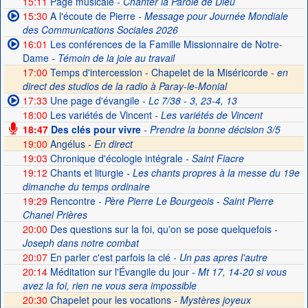
15:11
Page musicale
- Chanter la Parole de Dieu
15:30
A l'écoute de Pierre
- Message pour Journée Mondiale
des Communications Sociales 2026
16:01
Les conférences de la Famille Missionnaire de Notre-
Dame
- Témoin de la joie au travail
17:00
Temps d'intercession - Chapelet de la Miséricorde -
en
direct des studios de la radio à Paray-le-Monial
17:33
Une page d'évangile
- Lc 7/38 - 3, 23-4, 13
18:00
Les variétés de Vincent
- Les variétés de Vincent
18:47
Des clés pour vivre
- Prendre la bonne décision 3/5
19:00
Angélus -
En direct
19:03
Chronique d'écologie intégrale
- Saint Fiacre
19:12
Chants et liturgie
- Les chants propres à la messe du 19e
dimanche du temps ordinaire
19:29
Rencontre
- Père Pierre Le Bourgeois - Saint Pierre
Chanel Prières
20:00
Des questions sur la foi, qu'on se pose quelquefois
-
Joseph dans notre combat
20:07
En parler c'est parfois la clé
- Un pas apres l'autre
20:14
Méditation sur l'Évangile du jour
- Mt 17, 14-20 si vous
avez la foi, rien ne vous sera impossible
20:30
Chapelet pour les vocations -
Mystères joyeux