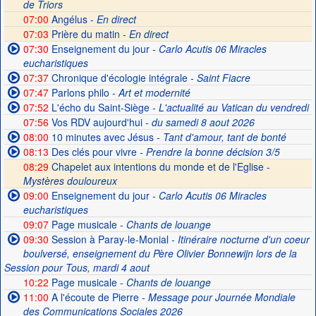
de Triors
07:00
Angélus -
En direct
07:03
Prière du matin -
En direct
07:30
Enseignement du jour
- Carlo Acutis 06 Miracles
eucharistiques
07:37
Chronique d'écologie intégrale
- Saint Fiacre
07:47
Parlons philo
- Art et modernité
07:52
L'écho du Saint-Siège
- L'actualité au Vatican du vendredi
07:56
Vos RDV aujourd'hui
- du samedi 8 aout 2026
08:00
10 minutes avec Jésus
- Tant d'amour, tant de bonté
08:13
Des clés pour vivre
- Prendre la bonne décision 3/5
08:29
Chapelet aux intentions du monde et de l'Eglise -
Mystères douloureux
09:00
Enseignement du jour
- Carlo Acutis 06 Miracles
eucharistiques
09:07
Page musicale
- Chants de louange
09:30
Session à Paray-le-Monial
- Itinéraire nocturne d'un coeur
boulversé, enseignement du Père Olivier Bonnewijn lors de la
Session pour Tous, mardi 4 aout
10:22
Page musicale
- Chants de louange
11:00
A l'écoute de Pierre
- Message pour Journée Mondiale
des Communications Sociales 2026