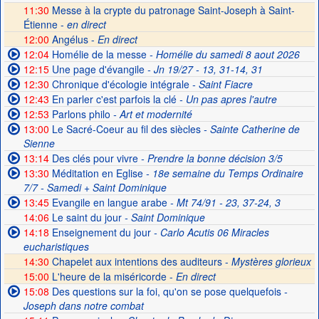
11:30
Messe à la crypte du patronage Saint-Joseph à Saint-
Étienne -
en direct
12:00
Angélus -
En direct
12:04
Homélie de la messe
- Homélie du samedi 8 aout 2026
12:15
Une page d'évangile
- Jn 19/27 - 13, 31-14, 31
12:30
Chronique d'écologie intégrale
- Saint Fiacre
12:43
En parler c'est parfois la clé
- Un pas apres l'autre
12:53
Parlons philo
- Art et modernité
13:00
Le Sacré-Coeur au fil des siècles
- Sainte Catherine de
Sienne
13:14
Des clés pour vivre
- Prendre la bonne décision 3/5
13:30
Méditation en Eglise
- 18e semaine du Temps Ordinaire
7/7 - Samedi + Saint Dominique
13:45
Evangile en langue arabe
- Mt 74/91 - 23, 37-24, 3
14:06
Le saint du jour
- Saint Dominique
14:18
Enseignement du jour
- Carlo Acutis 06 Miracles
eucharistiques
14:30
Chapelet aux intentions des auditeurs -
Mystères glorieux
15:00
L'heure de la miséricorde -
En direct
15:08
Des questions sur la foi, qu'on se pose quelquefois
-
Joseph dans notre combat