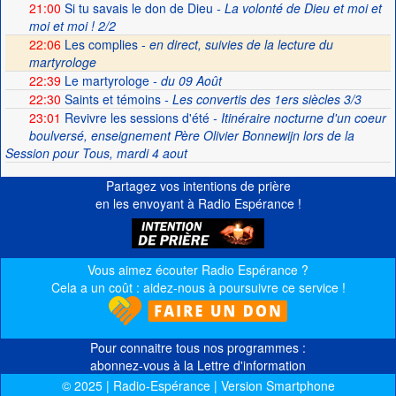
21:00
Si tu savais le don de Dieu
- La volonté de Dieu et moi et
moi et moi ! 2/2
22:06
Les complies -
en direct, suivies de la lecture du
martyrologe
22:39
Le martyrologe
- du 09 Août
22:30
Saints et témoins
- Les convertis des 1ers siècles 3/3
23:01
Revivre les sessions d'été
- Itinéraire nocturne d'un coeur
boulversé, enseignement Père Olivier Bonnewijn lors de la
Session pour Tous, mardi 4 aout
Partagez vos intentions de prière
en les envoyant à Radio Espérance !
Vous aimez écouter Radio Espérance ?
Cela a un coût : aidez-nous à poursuivre ce service !
Pour connaitre tous nos programmes :
abonnez-vous à la Lettre d'information
© 2025 | Radio-Espérance | Version Smartphone