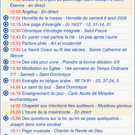
Étienne -
en direct
12:00
Angélus -
En direct
12:04
Homélie de la messe
- Homélie du samedi 8 aout 2026
12:15
Une page d'évangile
- Jn 19/27 - 13, 31-14, 31
12:30
Chronique d'écologie intégrale
- Saint Fiacre
12:43
En parler c'est parfois la clé
- Un pas apres l'autre
12:53
Parlons philo
- Art et modernité
13:00
Le Sacré-Coeur au fil des siècles
- Sainte Catherine de
Sienne
13:14
Des clés pour vivre
- Prendre la bonne décision 3/5
13:30
Méditation en Eglise
- 18e semaine du Temps Ordinaire
7/7 - Samedi + Saint Dominique
13:45
Evangile en langue arabe
- Mt 74/91 - 23, 37-24, 3
14:06
Le saint du jour
- Saint Dominique
14:18
Enseignement du jour
- Carlo Acutis 06 Miracles
eucharistiques
14:30
Chapelet aux intentions des auditeurs -
Mystères glorieux
15:00
L'heure de la miséricorde -
En direct
15:08
Des questions sur la foi, qu'on se pose quelquefois
-
Joseph dans notre combat
15:11
Page musicale
- Chanter la Parole de Dieu