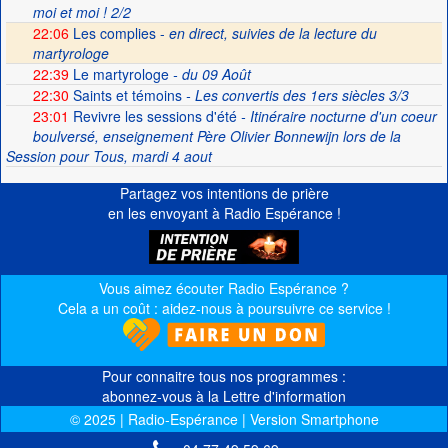
moi et moi ! 2/2
22:06
Les complies -
en direct, suivies de la lecture du
martyrologe
22:39
Le martyrologe
- du 09 Août
22:30
Saints et témoins
- Les convertis des 1ers siècles 3/3
23:01
Revivre les sessions d'été
- Itinéraire nocturne d'un coeur
boulversé, enseignement Père Olivier Bonnewijn lors de la
Session pour Tous, mardi 4 aout
Partagez vos intentions de prière
en les envoyant à Radio Espérance !
Vous aimez écouter Radio Espérance ?
Cela a un coût : aidez-nous à poursuivre ce service !
Pour connaitre tous nos programmes :
abonnez-vous à la Lettre d'information
© 2025 | Radio-Espérance | Version Smartphone