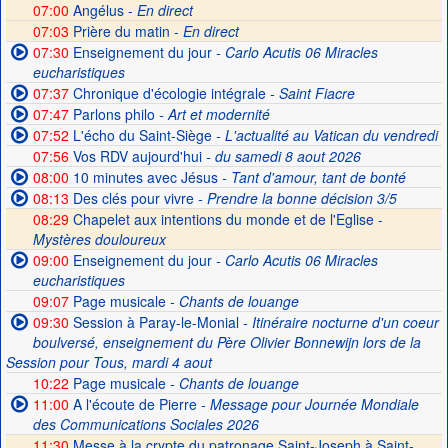
07:00
Angélus -
En direct
07:03
Prière du matin -
En direct
07:30
Enseignement du jour
- Carlo Acutis 06 Miracles
eucharistiques
07:37
Chronique d'écologie intégrale
- Saint Fiacre
07:47
Parlons philo
- Art et modernité
07:52
L'écho du Saint-Siège
- L'actualité au Vatican du vendredi
07:56
Vos RDV aujourd'hui
- du samedi 8 aout 2026
08:00
10 minutes avec Jésus
- Tant d'amour, tant de bonté
08:13
Des clés pour vivre
- Prendre la bonne décision 3/5
08:29
Chapelet aux intentions du monde et de l'Eglise -
Mystères douloureux
09:00
Enseignement du jour
- Carlo Acutis 06 Miracles
eucharistiques
09:07
Page musicale
- Chants de louange
09:30
Session à Paray-le-Monial
- Itinéraire nocturne d'un coeur
boulversé, enseignement du Père Olivier Bonnewijn lors de la
Session pour Tous, mardi 4 aout
10:22
Page musicale
- Chants de louange
11:00
A l'écoute de Pierre
- Message pour Journée Mondiale
des Communications Sociales 2026
11:30
Messe à la crypte du patronage Saint-Joseph à Saint-