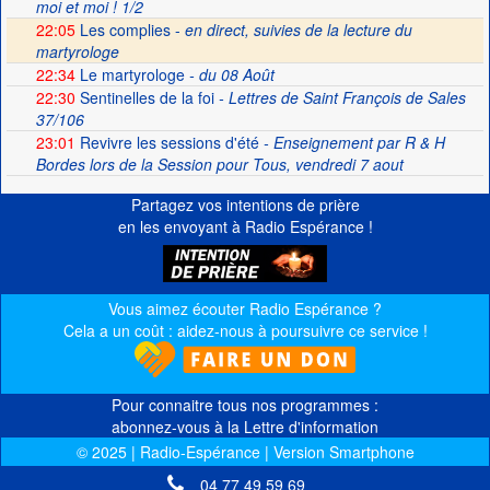
moi et moi ! 1/2
22:05
Les complies -
en direct, suivies de la lecture du
martyrologe
22:34
Le martyrologe
- du 08 Août
22:30
Sentinelles de la foi
- Lettres de Saint François de Sales
37/106
23:01
Revivre les sessions d'été
- Enseignement par R & H
Bordes lors de la Session pour Tous, vendredi 7 aout
Partagez vos intentions de prière
en les envoyant à Radio Espérance !
Vous aimez écouter Radio Espérance ?
Cela a un coût : aidez-nous à poursuivre ce service !
Pour connaitre tous nos programmes :
abonnez-vous à la Lettre d'information
© 2025 | Radio-Espérance | Version Smartphone
04 77 49 59 69