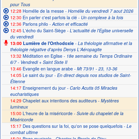
pour Tous
12:28
Homélie de la messe
- Homélie du vendredi 7 aout 2026
12:30
En parler c'est parfois la clé
- Un complexe à la fois
12:36
Parlons philo
- Action et efficacité
12:45
L'écho du Saint-Siège
- L'actualité de l'Eglise universelle
du vendredi
13:00
Lumière de l'Orthodoxie
- La théologie afirmative et la
théologie négative d'après Denys L'Aéropagite
13:32
Méditation en Eglise
- 18e semaine du Temps Ordinaire
6/7 - Vendredi + Saint Sixte II
13:46
Evangile en langue arabe
- Mt 73/91 - 23, 13-36
14:05
Le saint du jour
- En direct depuis nos studios de Saint-
Étienne
14:17
Enseignement du jour
- Carlo Acutis 05 Miracles
eucharistiques
14:29
Chapelet aux intentions des auditeurs -
Mystères
lumineux
15:00
L'heure de la miséricorde -
Suivie du chapelet de la
Miséricorde
15:17
Des questions sur la foi, qu'on se pose quelquefois
- Le
combat ultime
15:21
Page musicale
- Chanter la Parole de Dieu