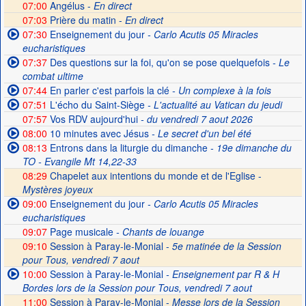
07:00
Angélus -
En direct
07:03
Prière du matin -
En direct
07:30
Enseignement du jour
- Carlo Acutis 05 Miracles
eucharistiques
07:37
Des questions sur la foi, qu'on se pose quelquefois
- Le
combat ultime
07:44
En parler c'est parfois la clé
- Un complexe à la fois
07:51
L'écho du Saint-Siège
- L'actualité au Vatican du jeudi
07:57
Vos RDV aujourd'hui
- du vendredi 7 aout 2026
08:00
10 minutes avec Jésus
- Le secret d'un bel été
08:13
Entrons dans la liturgie du dimanche
- 19e dimanche du
TO - Evangile Mt 14,22-33
08:29
Chapelet aux intentions du monde et de l'Eglise -
Mystères joyeux
09:00
Enseignement du jour
- Carlo Acutis 05 Miracles
eucharistiques
09:07
Page musicale
- Chants de louange
09:10
Session à Paray-le-Monial -
5e matinée de la Session
pour Tous, vendredi 7 aout
10:00
Session à Paray-le-Monial
- Enseignement par R & H
Bordes lors de la Session pour Tous, vendredi 7 aout
11:00
Session à Paray-le-Monial -
Messe lors de la Session