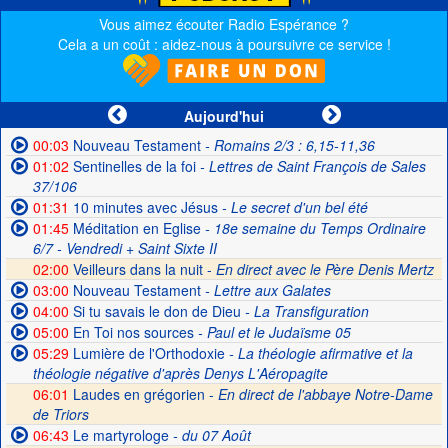
Vous aimez écouter Radio Espérance ?
Cela a un coût : aidez-nous à poursuivre ce service !
Aujourd'hui
00:03
Nouveau Testament
- Romains 2/3 : 6,15-11,36
01:02
Sentinelles de la foi
- Lettres de Saint François de Sales
37/106
01:31
10 minutes avec Jésus
- Le secret d'un bel été
01:45
Méditation en Eglise
- 18e semaine du Temps Ordinaire
6/7 - Vendredi + Saint Sixte II
02:00
Veilleurs dans la nuit -
En direct avec le Père Denis Mertz
03:00
Nouveau Testament
- Lettre aux Galates
04:00
Si tu savais le don de Dieu
- La Transfiguration
05:00
En Toi nos sources
- Paul et le Judaïsme 05
05:29
Lumière de l'Orthodoxie
- La théologie afirmative et la
théologie négative d'après Denys L'Aéropagite
06:01
Laudes en grégorien -
En direct de l'abbaye Notre-Dame
de Triors
06:43
Le martyrologe
- du 07 Août