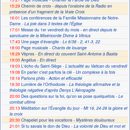
15:29
Chemin de croix -
depuis l'oratoire de la Radio en
présence d'un fragment de la Vraie Croix
16:01
Les conférences de la Famille Missionnaire de Notre-
Dame
- La joie dans 3 textes de l'Église
17:01
Messe du 1er vendredi du mois
- en direct depuis le
sanctuaire de la Miséricorde Divine à Vilnius
17:43
Une page d'évangile
- Lc 6/38 - 2, 41-3, 22
18:00
Page musicale
- Chants de louange
18:29
Vêpres -
En direct du couvent Saint-Antoine à Bastia
19:00
Angélus -
En direct
19:03
L'écho du Saint-Siège
- L'actualité au Vatican du vendredi
19:08
En parler c'est parfois la clé
- Un complexe à la fois
19:16
Parlons philo
- Action et efficacité
19:30
Lumière de l'Orthodoxie
- La théologie afirmative et la
théologie négative d'après Denys L'Aéropagite
20:00
Des questions sur la foi, qu'on se pose quelquefois
- Le
combat ultime
20:13
Méditation sur l'Évangile du jour
- Mt 16, 24-28 la gloire et
la croix
20:30
Chapelet pour les vocations -
Mystères douloureux
21:01
Si tu savais le don de Dieu
- La volonté de Dieu et moi et