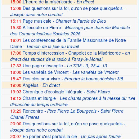
15:00
L'heure de la miséricorde -
En direct
15:08
Des questions sur la foi, qu'on se pose quelquefois
-
Joseph dans notre combat
15:11
Page musicale
- Chanter la Parole de Dieu
15:30
A l'écoute de Pierre
- Message pour Journée Mondiale
des Communications Sociales 2026
16:01
Les conférences de la Famille Missionnaire de Notre-
Dame
- Témoin de la joie au travail
17:00
Temps d'intercession - Chapelet de la Miséricorde -
en
direct des studios de la radio à Paray-le-Monial
17:33
Une page d'évangile
- Lc 7/38 - 3, 23-4, 13
18:00
Les variétés de Vincent
- Les variétés de Vincent
18:47
Des clés pour vivre
- Prendre la bonne décision 3/5
19:00
Angélus -
En direct
19:03
Chronique d'écologie intégrale
- Saint Fiacre
19:12
Chants et liturgie
- Les chants propres à la messe du 19e
dimanche du temps ordinaire
19:29
Rencontre
- Père Pierre Le Bourgeois - Saint Pierre
Chanel Prières
20:00
Des questions sur la foi, qu'on se pose quelquefois
-
Joseph dans notre combat
20:07
En parler c'est parfois la clé
- Un pas apres l'autre