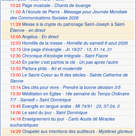
10:22
Page musicale
- Chants de louange
11:00
A l'écoute de Pierre
- Message pour Journée Mondiale
des Communications Sociales 2026
11:29
Messe à la crypte du patronage Saint-Joseph à Saint-
Étienne -
en direct
12:00
Angélus -
En direct
12:03
Homélie de la messe
- Homélie du samedi 8 aout 2026
12:15
Une page d'évangile
- Jn 19/27 - 13, 31-14, 31
12:30
Chronique d'écologie intégrale
- Saint Fiacre
12:43
En parler c'est parfois la clé
- Un pas apres l'autre
12:53
Parlons philo
- Art et modernité
13:00
Le Sacré-Coeur au fil des siècles
- Sainte Catherine de
Sienne
13:14
Des clés pour vivre
- Prendre la bonne décision 3/5
13:30
Méditation en Eglise
- 18e semaine du Temps Ordinaire
7/7 - Samedi + Saint Dominique
13:45
Evangile en langue arabe
- Mt 74/91 - 23, 37-24, 3
14:06
Le saint du jour
- Saint Dominique
14:18
Enseignement du jour
- Carlo Acutis 06 Miracles
eucharistiques
14:29
Chapelet aux intentions des auditeurs -
Mystères glorieux