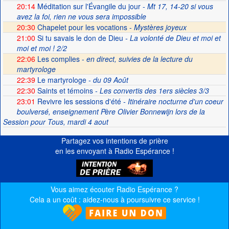
20:14
Méditation sur l'Évangile du jour
- Mt 17, 14-20 si vous
avez la foi, rien ne vous sera impossible
20:30
Chapelet pour les vocations -
Mystères joyeux
21:00
Si tu savais le don de Dieu
- La volonté de Dieu et moi et
moi et moi ! 2/2
22:06
Les complies -
en direct, suivies de la lecture du
martyrologe
22:39
Le martyrologe
- du 09 Août
22:30
Saints et témoins
- Les convertis des 1ers siècles 3/3
23:01
Revivre les sessions d'été
- Itinéraire nocturne d'un coeur
boulversé, enseignement Père Olivier Bonnewijn lors de la
Session pour Tous, mardi 4 aout
Partagez vos intentions de prière
en les envoyant à Radio Espérance !
Vous aimez écouter Radio Espérance ?
Cela a un coût : aidez-nous à poursuivre ce service !