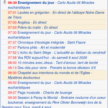
06:30
Enseignement du jour
- Carlo Acutis 06 Miracles
eucharistiques
07:01
Laudes en grégorien -
En direct de l'abbaye Notre-Dame
de Triors
07:00
Angélus -
En direct
07:03
Prière du matin -
En direct
07:30
Enseignement du jour
- Carlo Acutis 06 Miracles
eucharistiques
07:37
Chronique d'écologie intégrale
- Saint Fiacre
07:47
Parlons philo
- Art et modernité
07:52
L'écho du Saint-Siège
- L'actualité au Vatican du vendredi
07:58
Vos RDV aujourd'hui
- du samedi 8 aout 2026
08:00
10 minutes avec Jésus
- Tant d'amour, tant de bonté
08:13
Des clés pour vivre
- Prendre la bonne décision 3/5
08:30
Chapelet aux intentions du monde et de l'Eglise -
Mystères douloureux
09:00
Enseignement du jour
- Carlo Acutis 06 Miracles
eucharistiques
09:07
Page musicale
- Chants de louange
09:30
Session à Paray-le-Monial
- Itinéraire nocturne d'un coeur
boulversé, enseignement du Père Olivier Bonnewijn lors de la
Session pour Tous, mardi 4 aout