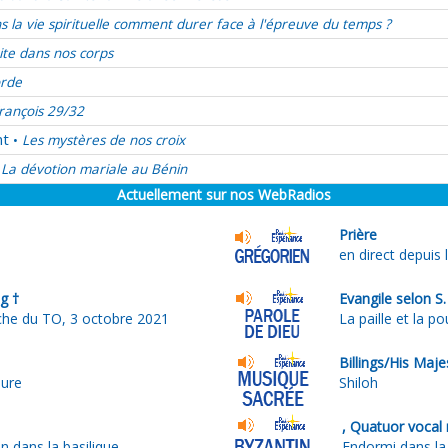
s la vie spirituelle comment durer face à l'épreuve du temps ?
rite dans nos corps
orde
rançois 29/32
nt
Les mystères de nos croix
•
La dévotion mariale au Bénin
Actuellement sur nos WebRadios
Prière
en direct depuis 
g †
Evangile selon S
he du TO, 3 octobre 2021
La paille et la po
Billings/His Maje
ure
Shiloh
, Quatuor vocal 
n dans la basilique
Endormi dans la 