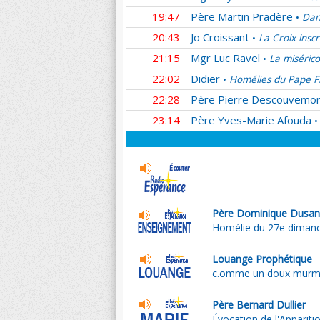
19:47
Père Martin Pradère
Dan
•
20:43
Jo Croissant
La Croix insc
•
21:15
Mgr Luc Ravel
La miséric
•
22:02
Didier
Homélies du Pape F
•
22:28
Père Pierre Descouvemo
23:14
Père Yves-Marie Afouda
•
Père Dominique Dusan
Homélie du 27e dimanc
Louange Prophétique
c.omme un doux murm
Père Bernard Dullier
Évocation de l'Apparitio