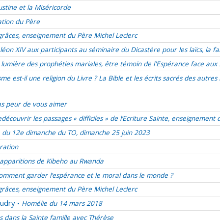
stine et la Miséricorde
ation du Père
râces, enseignement du Père Michel Leclerc
on XIV aux participants au séminaire du Dicastère pour les laïcs, la fam
 lumière des prophéties mariales, être témoin de l'Espérance face aux
sme est-il une religion du Livre ? La Bible et les écrits sacrés des autr
as peur de vous aimer
découvrir les passages « difficiles » de l’Ecriture Sainte, enseigneme
 du 12e dimanche du TO, dimanche 25 juin 2023
ration
 apparitions de Kibeho au Rwanda
omment garder l’espérance et le moral dans le monde ?
râces, enseignement du Père Michel Leclerc
udry
Homélie du 14 mars 2018
•
és dans la Sainte famille avec Thérèse