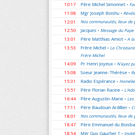
10:17
Père Michel Simonnet
Fau
•
11:08
Mgr Joseph Boishu
Révél
•
12:01
Nos communautés, lieux de g
12:50
Jacques
Message du Pape lé
•
13:01
Père Matthias Amiot
A la
•
13:53
Frère Michel
Le Christiani
•
Frère Michel
14:09
Pr Henri Joyeux
N'ayez p
•
15:08
Soeur Jeanne-Thérèse
Re
•
15:31
Radio Espérance
Homélie
•
15:51
Père Florian Racine
L'Ado
•
16:44
Père Augustin-Marie
Les
•
17:11
Père Baudouin Ardillier
C
•
18:01
Nos communautés, lieux de g
18:47
Père Emmanuel du Boisba
18:54
Mgr Guy Gaucher †
Invit
•