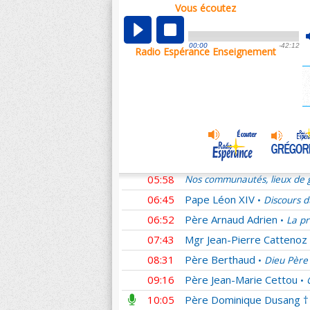
Vous écoutez
00:01
Nos communautés, lieux de g
00:49
Père Michel Desplanches
00:00
-42:12
Radio Espérance Enseignement
00:58
Père Jacques Philippe
Fa
•
01:52
Père Joël Guibert
La prov
•
02:44
Père Daniel-Ange
Marcel
•
03:44
Père Michel Martin-Prével
04:43
Mgr Benoît Rivière
Homéli
•
05:01
Père Olivier Bonnewijn
L
•
05:58
Nos communautés, lieux de g
06:45
Pape Léon XIV
Discours d
•
06:52
Père Arnaud Adrien
La pr
•
07:43
Mgr Jean-Pierre Cattenoz
08:31
Père Berthaud
Dieu Père 
•
09:16
Père Jean-Marie Cettou
•
10:05
Père Dominique Dusang †