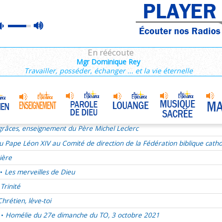
râces, enseignement du Père Michel Leclerc
max
mute
Homélie du 22 juillet 2023
•
volume
ire coeur-à-coeur avec Dieu
En réécoute
idence 11/12 : A l'école pratique de la Providence
Mgr Dominique Rey
Travailler, posséder, échanger ... et la vie éternelle
 Van
Comment évangéliser ma famille ?
•
e du 1er juillet 2011
e chemin de Foi est-il un chemin de bonheur ?
râces, enseignement du Père Michel Leclerc
u Pape Léon XIV au Comité de direction de la Fédération biblique catho
ière
Les merveilles de Dieu
•
Trinité
Chrétien, lève-toi
Homélie du 27e dimanche du TO, 3 octobre 2021
•