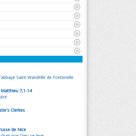
l'abbaye Saint-Wandrille de Fontenelle
. Matthieu 7,1-14
utre
stie's Clerkes
russe de Nice
chair que Dieu se leve