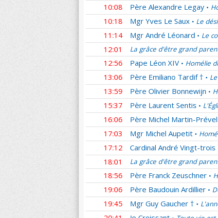
10:08
Père Alexandre Legay
Ho
•
10:18
Mgr Yves Le Saux
Le dési
•
11:14
Mgr André Léonard
Le c
•
12:01
La grâce d'être grand paren
12:56
Pape Léon XIV
Homélie du
•
13:06
Père Emiliano Tardif †
Le
•
13:59
Père Olivier Bonnewijn
H
•
15:37
Père Laurent Sentis
L'Ég
•
16:06
Père Michel Martin-Prével
17:03
Mgr Michel Aupetit
Homél
•
17:12
Cardinal André Vingt-trois
18:01
La grâce d'être grand paren
18:56
Père Franck Zeuschner
H
•
19:06
Père Baudouin Ardillier
D
•
19:45
Mgr Guy Gaucher †
L'ann
•
20:41
Jo Croissant