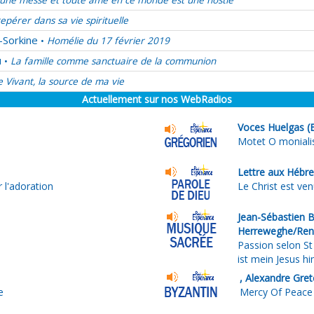
t une messe et toute âme en ce monde est une hostie
epérer dans sa vie spirituelle
-Sorkine
Homélie du 17 février 2019
•
u
La famille comme sanctuaire de la communion
•
e Vivant, la source de ma vie
Actuellement sur nos WebRadios
Voces Huelgas (
Motet O monialis
Lettre aux Hébre
 l'adoration
Le Christ est ve
Jean-Sébastien B
Herreweghe/Ren
Passion selon St
ist mein Jesus hi
, Alexandre Gre
e
Mercy Of Peace