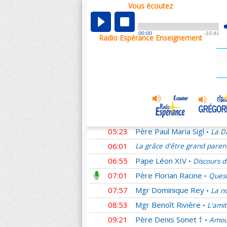
Vous écoutez
00:01
La grâce d'être grand paren
00:56
Père Ludovic Frère
Homél
•
00:00
-10:41
Radio Espérance Enseignement
01:06
Père Jean-Rodolphe Kars
01:58
Père Pierre Descouvemo
02:51
Mgr Philippe Barbarin
Com
•
03:40
Didier
Homélies du Pape F
•
04:05
Père Jacques Philippe
Le
•
04:47
Père Matteo Lo Gioco
En
•
05:23
Père Paul Maria Sigl
La D
•
06:01
La grâce d'être grand paren
06:55
Pape Léon XIV
Discours d
•
07:01
Père Florian Racine
Quest
•
07:57
Mgr Dominique Rey
La no
•
08:53
Mgr Benoît Rivière
L'amit
•
09:21
Père Denis Sonet †
Amour
•