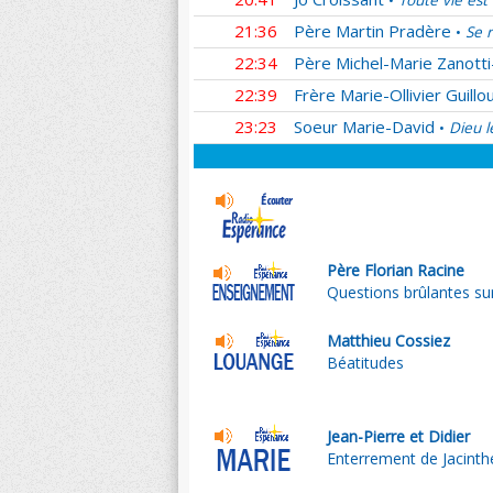
Toute vie es
•
21:36
Père Martin Pradère
Se r
•
22:34
Père Michel-Marie Zanotti
22:39
Frère Marie-Ollivier Guillo
23:23
Soeur Marie-David
Dieu l
•
Père Florian Racine
Questions brûlantes sur
Matthieu Cossiez
Béatitudes
Jean-Pierre et Didier
Enterrement de Jacinth