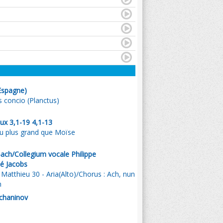
Espagne)
 concio (Planctus)
ux 3,1-19 4,1-13
nu plus grand que Moïse
ach/Collegium vocale Philippe
é Jacobs
 Matthieu 30 - Aria(Alto)/Chorus : Ach, nun
n
tchaninov