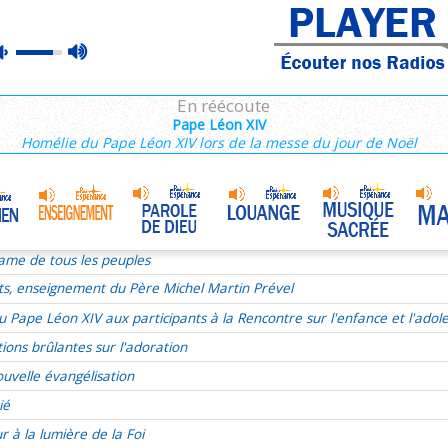
ts, enseignement du Père Michel Martin Prével
max
mute
ie de la messe d'ouverture du congrès Adoratio 2022
volume
L'Esprit Saint
•
En réécoute
nt
Le Christ Unificateur de ma vie
•
Pape Léon XIV
Homélie du Pape Léon XIV lors de la messe du jour de Noël
ment vivre la miséricorde de Dieu aujourd'hui ?
rançois 68/68
 sacerdoce
cyclique Humane Vitae de Paul VI
ame de tous les peuples
ts, enseignement du Père Michel Martin Prével
u Pape Léon XIV aux participants à la Rencontre sur l'enfance et l'adol
ions brûlantes sur l'adoration
uvelle évangélisation
ié
 à la lumière de la Foi