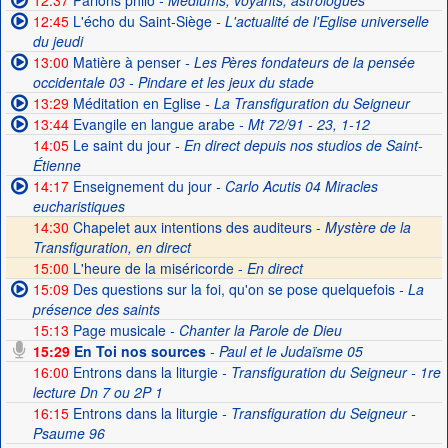
12:37
Parlons philo
- Médiums, voyants, astrologues
12:45
L'écho du Saint-Siège
- L'actualité de l'Eglise universelle
du jeudi
13:00
Matière à penser
- Les Pères fondateurs de la pensée
occidentale 03 - Pindare et les jeux du stade
13:29
Méditation en Eglise
- La Transfiguration du Seigneur
13:44
Evangile en langue arabe
- Mt 72/91 - 23, 1-12
14:05
Le saint du jour
- En direct depuis nos studios de Saint-
Étienne
14:17
Enseignement du jour
- Carlo Acutis 04 Miracles
eucharistiques
14:30
Chapelet aux intentions des auditeurs -
Mystère de la
Transfiguration, en direct
15:00
L'heure de la miséricorde -
En direct
15:09
Des questions sur la foi, qu'on se pose quelquefois
- La
présence des saints
15:13
Page musicale
- Chanter la Parole de Dieu
15:29
En Toi nos sources
- Paul et le Judaïsme 05
16:00
Entrons dans la liturgie
- Transfiguration du Seigneur - 1re
lecture Dn 7 ou 2P 1
16:15
Entrons dans la liturgie
- Transfiguration du Seigneur -
Psaume 96