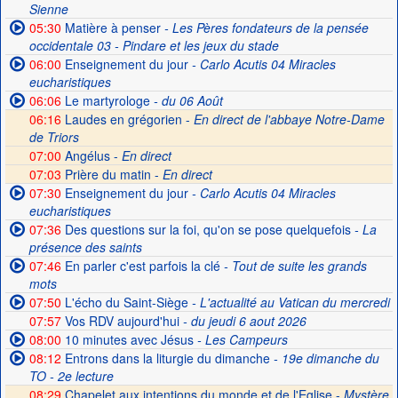
Sienne
05:30
Matière à penser
- Les Pères fondateurs de la pensée
occidentale 03 - Pindare et les jeux du stade
06:00
Enseignement du jour
- Carlo Acutis 04 Miracles
eucharistiques
06:06
Le martyrologe
- du 06 Août
06:16
Laudes en grégorien -
En direct de l'abbaye Notre-Dame
de Triors
07:00
Angélus -
En direct
07:03
Prière du matin -
En direct
07:30
Enseignement du jour
- Carlo Acutis 04 Miracles
eucharistiques
07:36
Des questions sur la foi, qu'on se pose quelquefois
- La
présence des saints
07:46
En parler c'est parfois la clé
- Tout de suite les grands
mots
07:50
L'écho du Saint-Siège
- L'actualité au Vatican du mercredi
07:57
Vos RDV aujourd'hui
- du jeudi 6 aout 2026
08:00
10 minutes avec Jésus
- Les Campeurs
08:12
Entrons dans la liturgie du dimanche
- 19e dimanche du
TO - 2e lecture
08:29
Chapelet aux intentions du monde et de l'Eglise -
Mystère