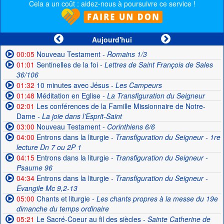
Cela a un coût : aidez-nous à poursuivre ce service !
Aujourd'hui
00:05
Nouveau Testament
- Romains 1/3
01:01
Sentinelles de la foi
- Lettres de Saint François de Sales
36/106
01:32
10 minutes avec Jésus
- Les Campeurs
01:48
Méditation en Eglise
- La Transfiguration du Seigneur
02:01
Les conférences de la Famille Missionnaire de Notre-
Dame
- La joie dans l’Esprit-Saint
03:00
Nouveau Testament
- Corinthiens 6/6
04:00
Entrons dans la liturgie
- Transfiguration du Seigneur - 1re
lecture Dn 7 ou 2P 1
04:15
Entrons dans la liturgie
- Transfiguration du Seigneur -
Psaume 96
04:34
Entrons dans la liturgie
- Transfiguration du Seigneur -
Evangile Mc 9,2-13
05:00
Chants et liturgie
- Les chants propres à la messe du 19e
dimanche du temps ordinaire
05:21
Le Sacré-Coeur au fil des siècles
- Sainte Catherine de