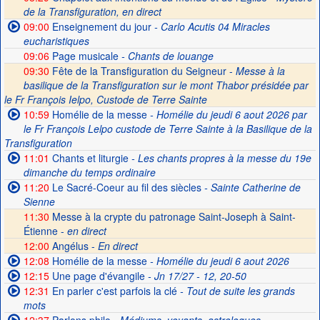
de la Transfiguration, en direct
09:00
Enseignement du jour
- Carlo Acutis 04 Miracles
eucharistiques
09:06
Page musicale
- Chants de louange
09:30
Fête de la Transfiguration du Seigneur -
Messe à la
basilique de la Transfiguration sur le mont Thabor présidée par
le Fr François Ielpo, Custode de Terre Sainte
10:59
Homélie de la messe
- Homélie du jeudi 6 aout 2026 par
le Fr François Lelpo custode de Terre Sainte à la Basilique de la
Transfiguration
11:01
Chants et liturgie
- Les chants propres à la messe du 19e
dimanche du temps ordinaire
11:20
Le Sacré-Coeur au fil des siècles
- Sainte Catherine de
Sienne
11:30
Messe à la crypte du patronage Saint-Joseph à Saint-
Étienne -
en direct
12:00
Angélus -
En direct
12:08
Homélie de la messe
- Homélie du jeudi 6 aout 2026
12:15
Une page d'évangile
- Jn 17/27 - 12, 20-50
12:31
En parler c'est parfois la clé
- Tout de suite les grands
mots