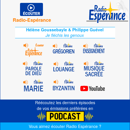
Radio-Espérance
Hélène Goussebayle & Philippe Guével
Je fléchis les genoux
Réécoutez les derniers épisodes
de vos émissions préférées en
Vous aimez écouter Radio Espérance ?