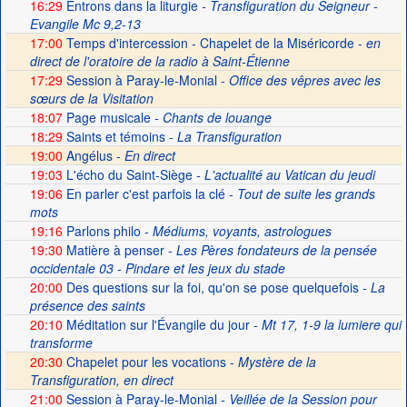
16:29
Entrons dans la liturgie
- Transfiguration du Seigneur -
Evangile Mc 9,2-13
17:00
Temps d'intercession - Chapelet de la Miséricorde -
en
direct de l'oratoire de la radio à Saint-Étienne
17:29
Session à Paray-le-Monial -
Office des vêpres avec les
sœurs de la Visitation
18:07
Page musicale
- Chants de louange
18:29
Saints et témoins
- La Transfiguration
19:00
Angélus -
En direct
19:03
L'écho du Saint-Siège
- L'actualité au Vatican du jeudi
19:06
En parler c'est parfois la clé
- Tout de suite les grands
mots
19:16
Parlons philo
- Médiums, voyants, astrologues
19:30
Matière à penser
- Les Pères fondateurs de la pensée
occidentale 03 - Pindare et les jeux du stade
20:00
Des questions sur la foi, qu'on se pose quelquefois
- La
présence des saints
20:10
Méditation sur l'Évangile du jour
- Mt 17, 1-9 la lumiere qui
transforme
20:30
Chapelet pour les vocations -
Mystère de la
Transfiguration, en direct
21:00
Session à Paray-le-Monial
- Veillée de la Session pour