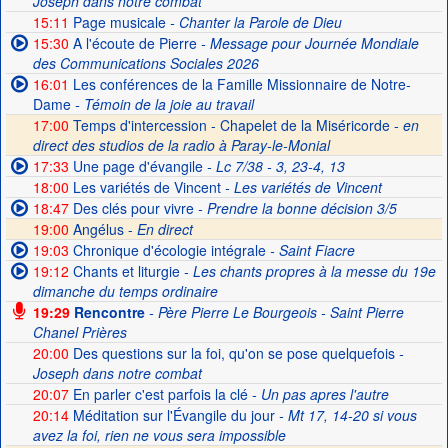
Joseph dans notre combat
15:11
Page musicale
- Chanter la Parole de Dieu
15:30
A l'écoute de Pierre
- Message pour Journée Mondiale
des Communications Sociales 2026
16:01
Les conférences de la Famille Missionnaire de Notre-
Dame
- Témoin de la joie au travail
17:00
Temps d'intercession - Chapelet de la Miséricorde -
en
direct des studios de la radio à Paray-le-Monial
17:33
Une page d'évangile
- Lc 7/38 - 3, 23-4, 13
18:00
Les variétés de Vincent
- Les variétés de Vincent
18:47
Des clés pour vivre
- Prendre la bonne décision 3/5
19:00
Angélus -
En direct
19:03
Chronique d'écologie intégrale
- Saint Fiacre
19:12
Chants et liturgie
- Les chants propres à la messe du 19e
dimanche du temps ordinaire
19:29
Rencontre
- Père Pierre Le Bourgeois - Saint Pierre
Chanel Prières
20:00
Des questions sur la foi, qu'on se pose quelquefois
-
Joseph dans notre combat
20:07
En parler c'est parfois la clé
- Un pas apres l'autre
20:14
Méditation sur l'Évangile du jour
- Mt 17, 14-20 si vous
avez la foi, rien ne vous sera impossible