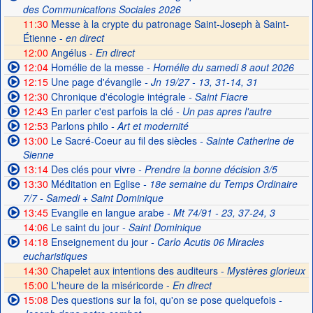
des Communications Sociales 2026
11:30
Messe à la crypte du patronage Saint-Joseph à Saint-
Étienne -
en direct
12:00
Angélus -
En direct
12:04
Homélie de la messe
- Homélie du samedi 8 aout 2026
12:15
Une page d'évangile
- Jn 19/27 - 13, 31-14, 31
12:30
Chronique d'écologie intégrale
- Saint Fiacre
12:43
En parler c'est parfois la clé
- Un pas apres l'autre
12:53
Parlons philo
- Art et modernité
13:00
Le Sacré-Coeur au fil des siècles
- Sainte Catherine de
Sienne
13:14
Des clés pour vivre
- Prendre la bonne décision 3/5
13:30
Méditation en Eglise
- 18e semaine du Temps Ordinaire
7/7 - Samedi + Saint Dominique
13:45
Evangile en langue arabe
- Mt 74/91 - 23, 37-24, 3
14:06
Le saint du jour
- Saint Dominique
14:18
Enseignement du jour
- Carlo Acutis 06 Miracles
eucharistiques
14:30
Chapelet aux intentions des auditeurs -
Mystères glorieux
15:00
L'heure de la miséricorde -
En direct
15:08
Des questions sur la foi, qu'on se pose quelquefois
-