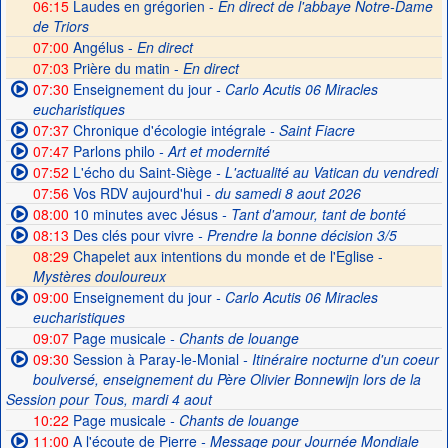
06:15
Laudes en grégorien -
En direct de l'abbaye Notre-Dame
de Triors
07:00
Angélus -
En direct
07:03
Prière du matin -
En direct
07:30
Enseignement du jour
- Carlo Acutis 06 Miracles
eucharistiques
07:37
Chronique d'écologie intégrale
- Saint Fiacre
07:47
Parlons philo
- Art et modernité
07:52
L'écho du Saint-Siège
- L'actualité au Vatican du vendredi
07:56
Vos RDV aujourd'hui
- du samedi 8 aout 2026
08:00
10 minutes avec Jésus
- Tant d'amour, tant de bonté
08:13
Des clés pour vivre
- Prendre la bonne décision 3/5
08:29
Chapelet aux intentions du monde et de l'Eglise -
Mystères douloureux
09:00
Enseignement du jour
- Carlo Acutis 06 Miracles
eucharistiques
09:07
Page musicale
- Chants de louange
09:30
Session à Paray-le-Monial
- Itinéraire nocturne d'un coeur
boulversé, enseignement du Père Olivier Bonnewijn lors de la
Session pour Tous, mardi 4 aout
10:22
Page musicale
- Chants de louange
11:00
A l'écoute de Pierre
- Message pour Journée Mondiale