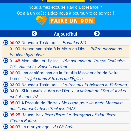
Vous aimez écouter Radio Espérance ?
Cela a un coût : aidez-nous à poursuivre ce service !
Aujourd'hui
00:02
Nouveau Testament
- Romains 3/3
01:00
Hymne acathiste à la Mère de Dieu -
Prière mariale de
tradition byzantine
01:48
Méditation en Eglise
- 18e semaine du Temps Ordinaire
7/7 - Samedi + Saint Dominique
02:00
Les conférences de la Famille Missionnaire de Notre-
Dame
- La joie dans 3 textes de l'Église
03:00
Nouveau Testament
- Lettres aux Ephésiens et Philemon
04:01
Si tu savais le don de Dieu
- La volonté de Dieu et moi et
moi et moi ! 1/2
05:00
A l'écoute de Pierre
- Message pour Journée Mondiale
des Communications Sociales 2026
05:25
Rencontre
- Père Pierre Le Bourgeois - Saint Pierre
Chanel Prières
06:03
Le martyrologe
- du 08 Août