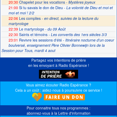
20:30
Chapelet pour les vocations -
Mystères joyeux
21:00
Si tu savais le don de Dieu
- La volonté de Dieu et moi et
moi et moi ! 2/2
22:06
Les complies -
en direct, suivies de la lecture du
martyrologe
22:39
Le martyrologe
- du 09 Août
22:30
Saints et témoins
- Les convertis des 1ers siècles 3/3
23:01
Revivre les sessions d'été
- Itinéraire nocturne d'un coeur
boulversé, enseignement Père Olivier Bonnewijn lors de la
Session pour Tous, mardi 4 aout
Partagez vos intentions de prière
en les envoyant à Radio Espérance !
Vous aimez écouter Radio Espérance ?
Cela a un coût : aidez-nous à poursuivre ce service !
Pour connaitre tous nos programmes :
abonnez-vous à la Lettre d'information