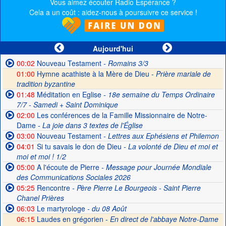
Vous aimez écouter Radio Espérance ?
Cela a un coût : aidez-nous à poursuivre ce service !
Aujourd'hui
00:02
Nouveau Testament
- Romains 3/3
01:00
Hymne acathiste à la Mère de Dieu -
Prière mariale de
tradition byzantine
01:48
Méditation en Eglise
- 18e semaine du Temps Ordinaire
7/7 - Samedi + Saint Dominique
02:00
Les conférences de la Famille Missionnaire de Notre-
Dame
- La joie dans 3 textes de l'Église
03:00
Nouveau Testament
- Lettres aux Ephésiens et Philemon
04:01
Si tu savais le don de Dieu
- La volonté de Dieu et moi et
moi et moi ! 1/2
05:00
A l'écoute de Pierre
- Message pour Journée Mondiale
des Communications Sociales 2026
05:25
Rencontre
- Père Pierre Le Bourgeois - Saint Pierre
Chanel Prières
06:03
Le martyrologe
- du 08 Août
06:15
Laudes en grégorien -
En direct de l'abbaye Notre-Dame