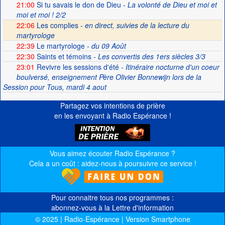
21:00
Si tu savais le don de Dieu
- La volonté de Dieu et moi et
moi et moi ! 2/2
22:06
Les complies -
en direct, suivies de la lecture du
martyrologe
22:39
Le martyrologe
- du 09 Août
22:30
Saints et témoins
- Les convertis des 1ers siècles 3/3
23:01
Revivre les sessions d'été
- Itinéraire nocturne d'un coeur
boulversé, enseignement Père Olivier Bonnewijn lors de la
Session pour Tous, mardi 4 aout
Partagez vos intentions de prière
en les envoyant à Radio Espérance !
Vous aimez écouter Radio Espérance ?
Cela a un coût : aidez-nous à poursuivre ce service !
Pour connaitre tous nos programmes :
abonnez-vous à la Lettre d'information
© 2025 | Radio-Espérance | Version Smartphone