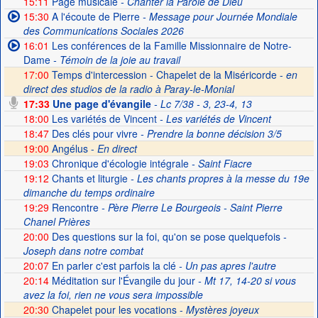
15:11
Page musicale
- Chanter la Parole de Dieu
15:30
A l'écoute de Pierre
- Message pour Journée Mondiale
des Communications Sociales 2026
16:01
Les conférences de la Famille Missionnaire de Notre-
Dame
- Témoin de la joie au travail
17:00
Temps d'intercession - Chapelet de la Miséricorde -
en
direct des studios de la radio à Paray-le-Monial
17:33
Une page d'évangile
- Lc 7/38 - 3, 23-4, 13
18:00
Les variétés de Vincent
- Les variétés de Vincent
18:47
Des clés pour vivre
- Prendre la bonne décision 3/5
19:00
Angélus -
En direct
19:03
Chronique d'écologie intégrale
- Saint Fiacre
19:12
Chants et liturgie
- Les chants propres à la messe du 19e
dimanche du temps ordinaire
19:29
Rencontre
- Père Pierre Le Bourgeois - Saint Pierre
Chanel Prières
20:00
Des questions sur la foi, qu'on se pose quelquefois
-
Joseph dans notre combat
20:07
En parler c'est parfois la clé
- Un pas apres l'autre
20:14
Méditation sur l'Évangile du jour
- Mt 17, 14-20 si vous
avez la foi, rien ne vous sera impossible
20:30
Chapelet pour les vocations -
Mystères joyeux