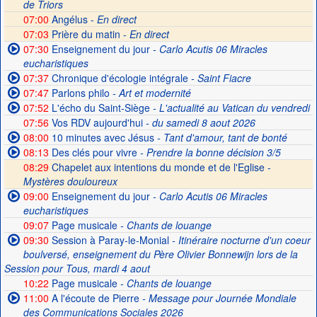
de Triors
07:00
Angélus -
En direct
07:03
Prière du matin -
En direct
07:30
Enseignement du jour
- Carlo Acutis 06 Miracles
eucharistiques
07:37
Chronique d'écologie intégrale
- Saint Fiacre
07:47
Parlons philo
- Art et modernité
07:52
L'écho du Saint-Siège
- L'actualité au Vatican du vendredi
07:56
Vos RDV aujourd'hui
- du samedi 8 aout 2026
08:00
10 minutes avec Jésus
- Tant d'amour, tant de bonté
08:13
Des clés pour vivre
- Prendre la bonne décision 3/5
08:29
Chapelet aux intentions du monde et de l'Eglise -
Mystères douloureux
09:00
Enseignement du jour
- Carlo Acutis 06 Miracles
eucharistiques
09:07
Page musicale
- Chants de louange
09:30
Session à Paray-le-Monial
- Itinéraire nocturne d'un coeur
boulversé, enseignement du Père Olivier Bonnewijn lors de la
Session pour Tous, mardi 4 aout
10:22
Page musicale
- Chants de louange
11:00
A l'écoute de Pierre
- Message pour Journée Mondiale
des Communications Sociales 2026