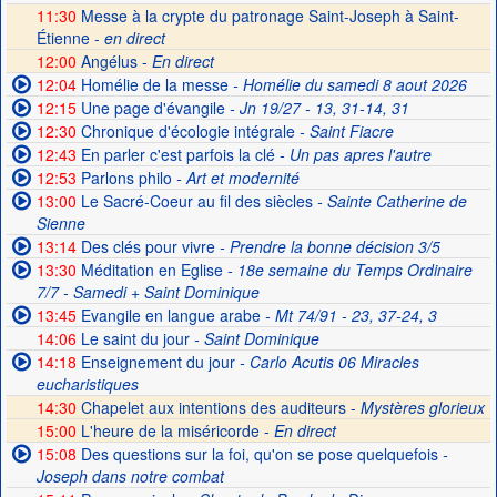
11:30
Messe à la crypte du patronage Saint-Joseph à Saint-
Étienne -
en direct
12:00
Angélus -
En direct
12:04
Homélie de la messe
- Homélie du samedi 8 aout 2026
12:15
Une page d'évangile
- Jn 19/27 - 13, 31-14, 31
12:30
Chronique d'écologie intégrale
- Saint Fiacre
12:43
En parler c'est parfois la clé
- Un pas apres l'autre
12:53
Parlons philo
- Art et modernité
13:00
Le Sacré-Coeur au fil des siècles
- Sainte Catherine de
Sienne
13:14
Des clés pour vivre
- Prendre la bonne décision 3/5
13:30
Méditation en Eglise
- 18e semaine du Temps Ordinaire
7/7 - Samedi + Saint Dominique
13:45
Evangile en langue arabe
- Mt 74/91 - 23, 37-24, 3
14:06
Le saint du jour
- Saint Dominique
14:18
Enseignement du jour
- Carlo Acutis 06 Miracles
eucharistiques
14:30
Chapelet aux intentions des auditeurs -
Mystères glorieux
15:00
L'heure de la miséricorde -
En direct
15:08
Des questions sur la foi, qu'on se pose quelquefois
-
Joseph dans notre combat