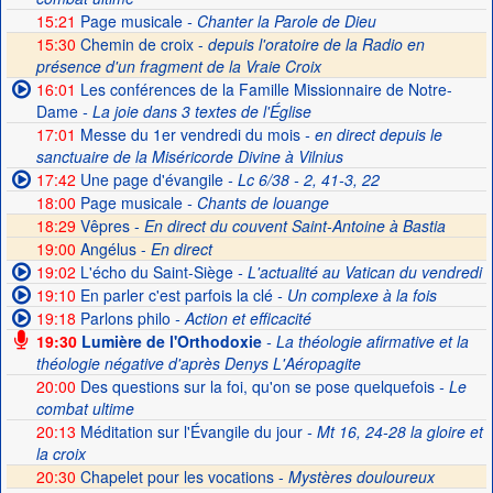
15:21
Page musicale
- Chanter la Parole de Dieu
15:30
Chemin de croix -
depuis l'oratoire de la Radio en
présence d'un fragment de la Vraie Croix
16:01
Les conférences de la Famille Missionnaire de Notre-
Dame
- La joie dans 3 textes de l'Église
17:01
Messe du 1er vendredi du mois
- en direct depuis le
sanctuaire de la Miséricorde Divine à Vilnius
17:42
Une page d'évangile
- Lc 6/38 - 2, 41-3, 22
18:00
Page musicale
- Chants de louange
18:29
Vêpres -
En direct du couvent Saint-Antoine à Bastia
19:00
Angélus -
En direct
19:02
L'écho du Saint-Siège
- L'actualité au Vatican du vendredi
19:10
En parler c'est parfois la clé
- Un complexe à la fois
19:18
Parlons philo
- Action et efficacité
19:30
Lumière de l'Orthodoxie
- La théologie afirmative et la
théologie négative d'après Denys L'Aéropagite
20:00
Des questions sur la foi, qu'on se pose quelquefois
- Le
combat ultime
20:13
Méditation sur l'Évangile du jour
- Mt 16, 24-28 la gloire et
la croix
20:30
Chapelet pour les vocations -
Mystères douloureux