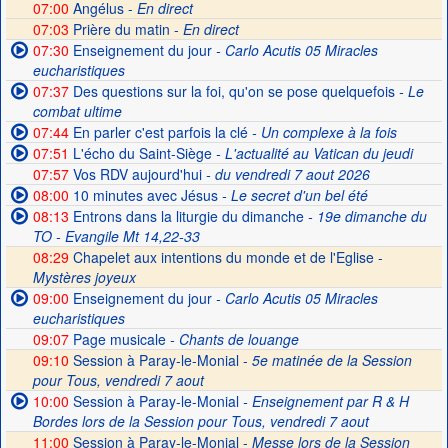
07:00
Angélus -
En direct
07:03
Prière du matin -
En direct
07:30
Enseignement du jour
- Carlo Acutis 05 Miracles
eucharistiques
07:37
Des questions sur la foi, qu'on se pose quelquefois
- Le
combat ultime
07:44
En parler c'est parfois la clé
- Un complexe à la fois
07:51
L'écho du Saint-Siège
- L'actualité au Vatican du jeudi
07:57
Vos RDV aujourd'hui
- du vendredi 7 aout 2026
08:00
10 minutes avec Jésus
- Le secret d'un bel été
08:13
Entrons dans la liturgie du dimanche
- 19e dimanche du
TO - Evangile Mt 14,22-33
08:29
Chapelet aux intentions du monde et de l'Eglise -
Mystères joyeux
09:00
Enseignement du jour
- Carlo Acutis 05 Miracles
eucharistiques
09:07
Page musicale
- Chants de louange
09:10
Session à Paray-le-Monial -
5e matinée de la Session
pour Tous, vendredi 7 aout
10:00
Session à Paray-le-Monial
- Enseignement par R & H
Bordes lors de la Session pour Tous, vendredi 7 aout
11:00
Session à Paray-le-Monial -
Messe lors de la Session