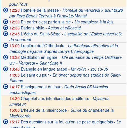
pour Tous
12:28
Homélie de la messe
- Homélie du vendredi 7 aout 2026
par Père Benoit Tertrais à Paray-Le-Monial
12:30
En parler c'est parfois la clé
- Un complexe à la fois
12:36
Parlons philo
- Action et efficacité
12:45
L'écho du Saint-Siège
- L'actualité de l'Eglise universelle
du vendredi
13:00
Lumière de l'Orthodoxie
- La théologie afirmative et la
théologie négative d'après Denys L'Aéropagite
13:32
Méditation en Eglise
- 18e semaine du Temps Ordinaire
6/7 - Vendredi + Saint Sixte II
13:46
Evangile en langue arabe
- Mt 73/91 - 23, 13-36
14:05
Le saint du jour
- En direct depuis nos studios de Saint-
Étienne
14:17
Enseignement du jour
- Carlo Acutis 05 Miracles
eucharistiques
14:30
Chapelet aux intentions des auditeurs -
Mystères
lumineux
15:00
L'heure de la miséricorde -
Suivie du chapelet de la
Miséricorde
15:17
Des questions sur la foi, qu'on se pose quelquefois
- Le
combat ultime