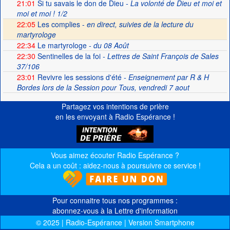
21:01
Si tu savais le don de Dieu
- La volonté de Dieu et moi et
moi et moi ! 1/2
22:05
Les complies -
en direct, suivies de la lecture du
martyrologe
22:34
Le martyrologe
- du 08 Août
22:30
Sentinelles de la foi
- Lettres de Saint François de Sales
37/106
23:01
Revivre les sessions d'été
- Enseignement par R & H
Bordes lors de la Session pour Tous, vendredi 7 aout
Partagez vos intentions de prière
en les envoyant à Radio Espérance !
Vous aimez écouter Radio Espérance ?
Cela a un coût : aidez-nous à poursuivre ce service !
Pour connaitre tous nos programmes :
abonnez-vous à la Lettre d'information
© 2025 | Radio-Espérance | Version Smartphone