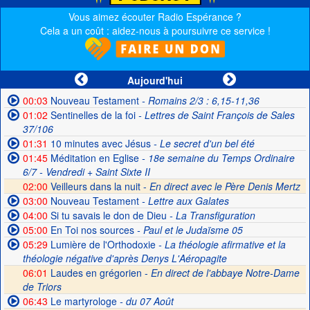
Vous aimez écouter Radio Espérance ?
Cela a un coût : aidez-nous à poursuivre ce service !
Aujourd'hui
00:03
Nouveau Testament
- Romains 2/3 : 6,15-11,36
01:02
Sentinelles de la foi
- Lettres de Saint François de Sales
37/106
01:31
10 minutes avec Jésus
- Le secret d'un bel été
01:45
Méditation en Eglise
- 18e semaine du Temps Ordinaire
6/7 - Vendredi + Saint Sixte II
02:00
Veilleurs dans la nuit -
En direct avec le Père Denis Mertz
03:00
Nouveau Testament
- Lettre aux Galates
04:00
Si tu savais le don de Dieu
- La Transfiguration
05:00
En Toi nos sources
- Paul et le Judaïsme 05
05:29
Lumière de l'Orthodoxie
- La théologie afirmative et la
théologie négative d'après Denys L'Aéropagite
06:01
Laudes en grégorien -
En direct de l'abbaye Notre-Dame
de Triors
06:43
Le martyrologe
- du 07 Août