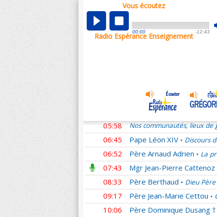
Vous écoutez
00:01
Nos communautés, lieux de g
00:49
Père Michel Desplanches
00:00
-12:43
Radio Espérance Enseignement
00:58
Père Jacques Philippe
Fa
•
01:52
Père Joël Guibert
La prov
•
02:44
Père Daniel-Ange
Marcel
•
03:44
Père Michel Martin-Prével
04:43
Mgr Benoît Rivière
Homéli
•
05:01
Père Olivier Bonnewijn
L
•
05:58
Nos communautés, lieux de g
06:45
Pape Léon XIV
Discours d
•
06:52
Père Arnaud Adrien
La pr
•
07:43
Mgr Jean-Pierre Cattenoz
08:33
Père Berthaud
Dieu Père 
•
09:17
Père Jean-Marie Cettou
•
10:06
Père Dominique Dusang †