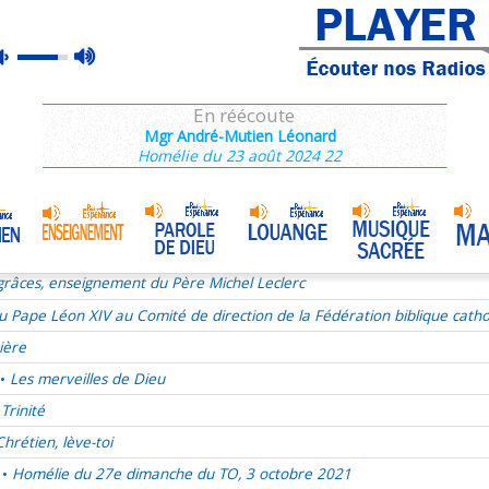
râces, enseignement du Père Michel Leclerc
max
mute
Homélie du 22 juillet 2023
•
volume
ire coeur-à-coeur avec Dieu
En réécoute
idence 11/12 : A l'école pratique de la Providence
Mgr André-Mutien Léonard
Homélie du 23 août 2024 22
 Van
Comment évangéliser ma famille ?
•
e du 1er juillet 2011
e chemin de Foi est-il un chemin de bonheur ?
râces, enseignement du Père Michel Leclerc
u Pape Léon XIV au Comité de direction de la Fédération biblique catho
ière
Les merveilles de Dieu
•
Trinité
Chrétien, lève-toi
Homélie du 27e dimanche du TO, 3 octobre 2021
•