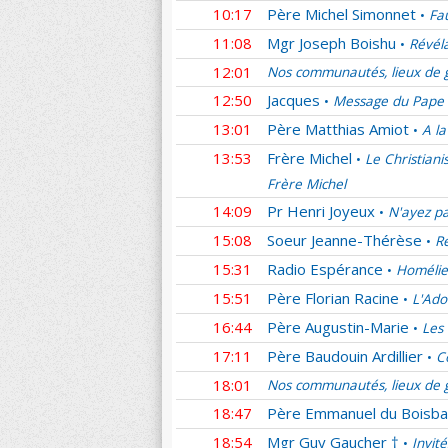
10:17
Père Michel Simonnet
Fau
•
11:08
Mgr Joseph Boishu
Révél
•
12:01
Nos communautés, lieux de g
12:50
Jacques
Message du Pape lé
•
13:01
Père Matthias Amiot
A la
•
13:53
Frère Michel
Le Christiani
•
Frère Michel
14:09
Pr Henri Joyeux
N'ayez p
•
15:08
Soeur Jeanne-Thérèse
Re
•
15:31
Radio Espérance
Homélie
•
15:51
Père Florian Racine
L'Ado
•
16:44
Père Augustin-Marie
Les
•
17:11
Père Baudouin Ardillier
C
•
18:01
Nos communautés, lieux de g
18:47
Père Emmanuel du Boisba
18:54
Mgr Guy Gaucher †
Invit
•