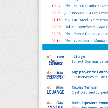
19:47
Père Martin Pradère
Dan
•
20:43
Jo Croissant
La Croix insc
•
21:15
Mgr Luc Ravel
La miséric
•
22:02
Didier
Homélies du Pape F
•
22:28
Père Pierre Descouvemo
23:14
Père Yves-Marie Afouda
•
, Liturgie
Surrexit Dominus de se
Mgr Jean-Pierre Catten
Les merveilles de Dieu
Nicolas Ternisien
C'est Dieu seul qui peu
Radio Esperance Pont
Magazine Pontmain 202