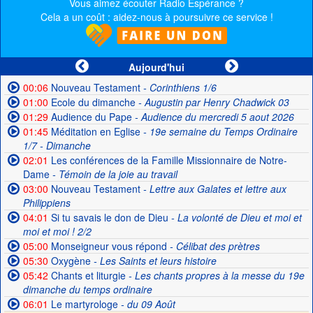
Vous aimez écouter Radio Espérance ?
Cela a un coût : aidez-nous à poursuivre ce service !
Aujourd'hui
00:06
Nouveau Testament
- Corinthiens 1/6
01:00
Ecole du dimanche
- Augustin par Henry Chadwick 03
01:29
Audience du Pape
- Audience du mercredi 5 aout 2026
01:45
Méditation en Eglise
- 19e semaine du Temps Ordinaire
1/7 - Dimanche
02:01
Les conférences de la Famille Missionnaire de Notre-
Dame
- Témoin de la joie au travail
03:00
Nouveau Testament
- Lettre aux Galates et lettre aux
Philippiens
04:01
Si tu savais le don de Dieu
- La volonté de Dieu et moi et
moi et moi ! 2/2
05:00
Monseigneur vous répond
- Célibat des prètres
05:30
Oxygène
- Les Saints et leurs histoire
05:42
Chants et liturgie
- Les chants propres à la messe du 19e
dimanche du temps ordinaire
06:01
Le martyrologe
- du 09 Août