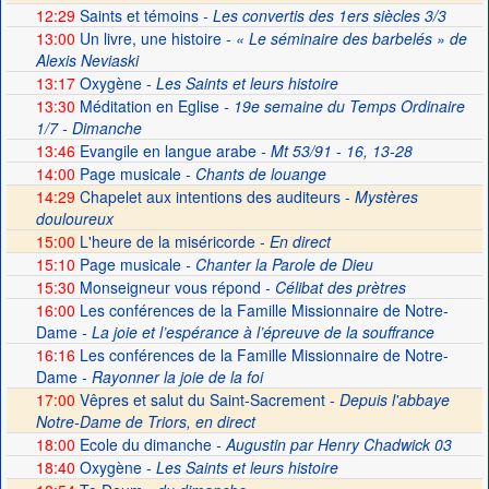
12:29
Saints et témoins
- Les convertis des 1ers siècles 3/3
13:00
Un livre, une histoire
- « Le séminaire des barbelés » de
Alexis Neviaski
13:17
Oxygène
- Les Saints et leurs histoire
13:30
Méditation en Eglise
- 19e semaine du Temps Ordinaire
1/7 - Dimanche
13:46
Evangile en langue arabe
- Mt 53/91 - 16, 13-28
14:00
Page musicale
- Chants de louange
14:29
Chapelet aux intentions des auditeurs -
Mystères
douloureux
15:00
L'heure de la miséricorde -
En direct
15:10
Page musicale
- Chanter la Parole de Dieu
15:30
Monseigneur vous répond
- Célibat des prètres
16:00
Les conférences de la Famille Missionnaire de Notre-
Dame
- La joie et l’espérance à l’épreuve de la souffrance
16:16
Les conférences de la Famille Missionnaire de Notre-
Dame
- Rayonner la joie de la foi
17:00
Vêpres et salut du Saint-Sacrement -
Depuis l'abbaye
Notre-Dame de Triors, en direct
18:00
Ecole du dimanche
- Augustin par Henry Chadwick 03
18:40
Oxygène
- Les Saints et leurs histoire