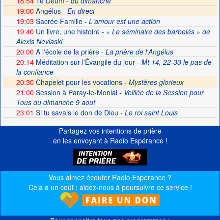
18:54
Te Deum -
du dimanche
19:00
Angélus -
En direct
19:03
Sacrée Famille
- L'amour est une action
19:40
Un livre, une histoire
- « Le séminaire des barbelés » de
Alexis Neviaski
20:00
A l'école de la prière
- La prière de l'Angélus
20:14
Méditation sur l'Évangile du jour
- Mt 14, 22-33 le pas de
la confiance
20:30
Chapelet pour les vocations -
Mystères glorieux
21:00
Session à Paray-le-Monial
- Veillée de la Session pour
Tous du dimanche 9 aout
23:01
Si tu savais le don de Dieu
- Le roi saint Louis
Partagez vos intentions de prière
en les envoyant à Radio Espérance !
Vous aimez écouter Radio Espérance ?
Cela a un coût : aidez-nous à poursuivre ce service !