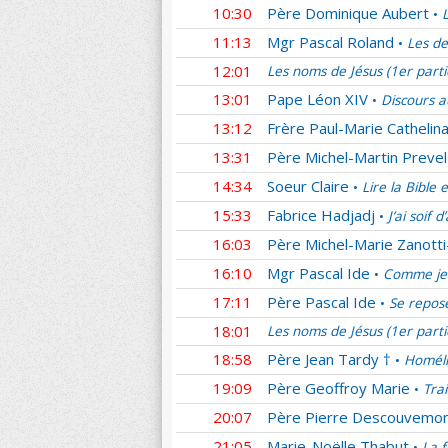
10:30
Père Dominique Aubert
•
11:13
Mgr Pascal Roland
Les de
•
12:01
Les noms de Jésus (1er part
13:01
Pape Léon XIV
Discours a
•
13:12
Frère Paul-Marie Cathelina
13:31
Père Michel-Martin Prevel
14:34
Soeur Claire
Lire la Bible 
•
15:33
Fabrice Hadjadj
J’ai soif 
•
16:03
Père Michel-Marie Zanotti
16:10
Mgr Pascal Ide
Comme je 
•
17:11
Père Pascal Ide
Se repos
•
18:01
Les noms de Jésus (1er part
18:58
Père Jean Tardy †
Homéli
•
19:09
Père Geoffroy Marie
Tra
•
20:07
Père Pierre Descouvemo
21:05
Marie-Noëlle Thabut
La f
•