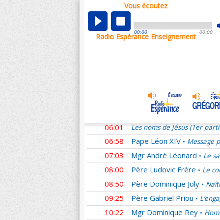
Vous écoutez
00:01
Les noms de Jésus (1er part
00:58
Père Ludovic Frère
Homél
•
00:00
00:00
Radio Espérance Enseignement
01:11
Mgr Benoît Rivière
Pour n
•
01:54
Père Denis Sonet †
La se
•
02:53
Sœur Laure
Des couples s
•
03:46
Mgr Yves Le Saux
L'Amou
•
04:44
Père Emmanuel du Boisba
05:02
Père Guilmard
Adoration e
•
06:01
Les noms de Jésus (1er part
06:58
Pape Léon XIV
Message pr
•
07:03
Mgr André Léonard
Le sa
•
08:00
Père Ludovic Frère
Le co
•
08:50
Père Dominique Joly
Naît
•
09:25
Père Gabriel Priou
L’enga
•
10:22
Mgr Dominique Rey
Homé
•