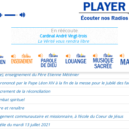
ie), enseignement du Père Etienne Méténier
max
mute
ie du 17e dimanche du TO le 24 juillet 2022
volume
ous, Jésus se livre
En réécoute
xualité
Cardinal André Vingt-trois
La Vérité vous rendra libre
aints
r de Dieu
udry
Homélie du 9 juillet 2017
•
t liturgie
ie), enseignement du Père Etienne Méténier
ononcé par le Pape Léon XIV à la fin de la messe pour le Jubilé des fam
crement de la réconciliation
mbat spirituel
re et renaître
gement communautaire et missionnaire, à l’école du Coeur de Jésus
lie du mardi 13 juillet 2021