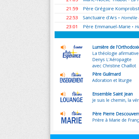
21:59
Père Grégoire Komprobs
22:53
Sanctuaire d'Ars
Homélie 
•
23:01
Père Emmanuel-Marie
He
•
Lumière de l'Orthodoxi
La théologie afirmative
Denys L'Aéropagite
avec Christine Chaillot
Père Guilmard
Adoration et liturgie
Ensemble Saint Jean
Je suis le chemin, la véri
Père Pierre Descouve
Prière à Marie de Franç