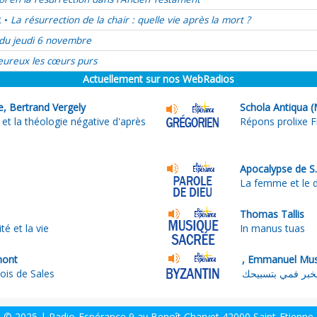
t
La résurrection de la chair : quelle vie après la mort ?
•
du jeudi 6 novembre
ureux les cœurs purs
Actuellement sur nos WebRadios
e, Bertrand Vergely
Schola Antiqua (
 et la théologie négative d'après
Répons prolixe F
Apocalypse de S.
La femme et le 
Thomas Tallis
té et la vie
In manus tuas
mont
ois de Sales
© 2025 | Radio-Espérance 9 av Benoît Charvet 42000 Saint-Etienne