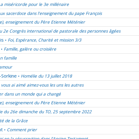
La miséricorde pour le 3e millénaire
ux sacerdoce dans l'enseignement du pape François
ie), enseignement du Père Etienne Méténier
u 2e Congrès international de pastorale des personnes âgées
is
Foi, Espérance, Charité et mission 3/3
•
Famille, galère ou croisière
•
en famille
d’amour
-Sorkine
Homélie du 13 juillet 2018
•
vous ai aimé aimez-vous les uns les autres
er dans un monde qui a changé
ie), enseignement du Père Etienne Méténier
e du 26e dimanche du TO, 25 septembre 2022
ité de la Grâce
nt
Comment prier
•
oi en la résurrection dans l'Ancien Testament