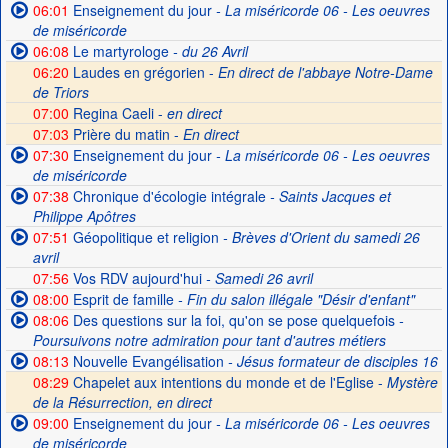
06:01
Enseignement du jour
- La miséricorde 06 - Les oeuvres
de miséricorde
06:08
Le martyrologe
- du 26 Avril
06:20
Laudes en grégorien -
En direct de l'abbaye Notre-Dame
de Triors
07:00
Regina Caeli -
en direct
07:03
Prière du matin -
En direct
07:30
Enseignement du jour
- La miséricorde 06 - Les oeuvres
de miséricorde
07:38
Chronique d'écologie intégrale
- Saints Jacques et
Philippe Apôtres
07:51
Géopolitique et religion
- Brèves d'Orient du samedi 26
avril
07:56
Vos RDV aujourd'hui
- Samedi 26 avril
08:00
Esprit de famille
- Fin du salon illégale "Désir d'enfant"
08:06
Des questions sur la foi, qu'on se pose quelquefois
-
Poursuivons notre admiration pour tant d'autres métiers
08:13
Nouvelle Evangélisation
- Jésus formateur de disciples 16
08:29
Chapelet aux intentions du monde et de l'Eglise -
Mystère
de la Résurrection, en direct
09:00
Enseignement du jour
- La miséricorde 06 - Les oeuvres
de miséricorde