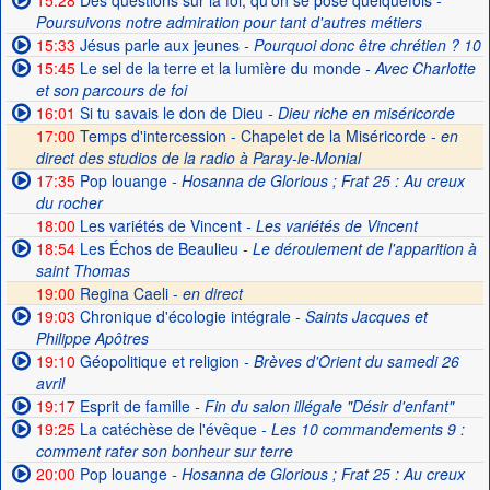
15:28
Des questions sur la foi, qu'on se pose quelquefois
-
Poursuivons notre admiration pour tant d'autres métiers
15:33
Jésus parle aux jeunes
- Pourquoi donc être chrétien ? 10
15:45
Le sel de la terre et la lumière du monde
- Avec Charlotte
et son parcours de foi
16:01
Si tu savais le don de Dieu
- Dieu riche en miséricorde
17:00
Temps d'intercession - Chapelet de la Miséricorde -
en
direct des studios de la radio à Paray-le-Monial
17:35
Pop louange
- Hosanna de Glorious ; Frat 25 : Au creux
du rocher
18:00
Les variétés de Vincent
- Les variétés de Vincent
18:54
Les Échos de Beaulieu
- Le déroulement de l'apparition à
saint Thomas
19:00
Regina Caeli -
en direct
19:03
Chronique d'écologie intégrale
- Saints Jacques et
Philippe Apôtres
19:10
Géopolitique et religion
- Brèves d'Orient du samedi 26
avril
19:17
Esprit de famille
- Fin du salon illégale "Désir d'enfant"
19:25
La catéchèse de l'évêque
- Les 10 commandements 9 :
comment rater son bonheur sur terre
20:00
Pop louange
- Hosanna de Glorious ; Frat 25 : Au creux