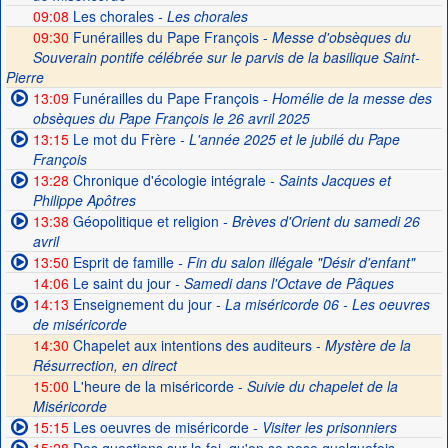
09:08
Les chorales
- Les chorales
09:30
Funérailles du Pape François -
Messe d'obsèques du
Souverain pontife célébrée sur le parvis de la basilique Saint-
Pierre
13:09
Funérailles du Pape François
- Homélie de la messe des
obsèques du Pape François le 26 avril 2025
13:15
Le mot du Frère
- L'année 2025 et le jubilé du Pape
François
13:28
Chronique d'écologie intégrale
- Saints Jacques et
Philippe Apôtres
13:38
Géopolitique et religion
- Brèves d'Orient du samedi 26
avril
13:50
Esprit de famille
- Fin du salon illégale "Désir d'enfant"
14:06
Le saint du jour
- Samedi dans l'Octave de Pâques
14:13
Enseignement du jour
- La miséricorde 06 - Les oeuvres
de miséricorde
14:30
Chapelet aux intentions des auditeurs -
Mystère de la
Résurrection, en direct
15:00
L'heure de la miséricorde -
Suivie du chapelet de la
Miséricorde
15:15
Les oeuvres de miséricorde
- Visiter les prisonniers