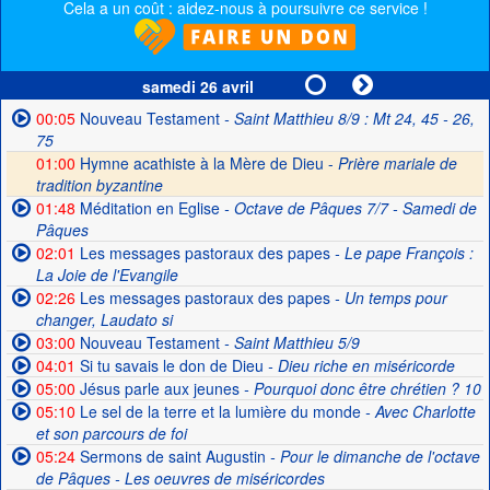
Cela a un coût : aidez-nous à poursuivre ce service !
samedi 26 avril
00:05
Nouveau Testament
- Saint Matthieu 8/9 : Mt 24, 45 - 26,
75
01:00
Hymne acathiste à la Mère de Dieu -
Prière mariale de
tradition byzantine
01:48
Méditation en Eglise
- Octave de Pâques 7/7 - Samedi de
Pâques
02:01
Les messages pastoraux des papes
- Le pape François :
La Joie de l'Evangile
02:26
Les messages pastoraux des papes
- Un temps pour
changer, Laudato si
03:00
Nouveau Testament
- Saint Matthieu 5/9
04:01
Si tu savais le don de Dieu
- Dieu riche en miséricorde
05:00
Jésus parle aux jeunes
- Pourquoi donc être chrétien ? 10
05:10
Le sel de la terre et la lumière du monde
- Avec Charlotte
et son parcours de foi
05:24
Sermons de saint Augustin
- Pour le dimanche de l'octave
de Pâques - Les oeuvres de miséricordes