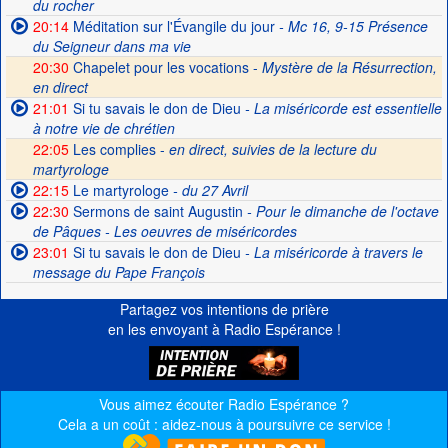
du rocher
20:14
Méditation sur l'Évangile du jour
- Mc 16, 9-15 Présence
du Seigneur dans ma vie
20:30
Chapelet pour les vocations -
Mystère de la Résurrection,
en direct
21:01
Si tu savais le don de Dieu
- La miséricorde est essentielle
à notre vie de chrétien
22:05
Les complies -
en direct, suivies de la lecture du
martyrologe
22:15
Le martyrologe
- du 27 Avril
22:30
Sermons de saint Augustin
- Pour le dimanche de l'octave
de Pâques - Les oeuvres de miséricordes
23:01
Si tu savais le don de Dieu
- La miséricorde à travers le
message du Pape François
Partagez vos intentions de prière
en les envoyant à Radio Espérance !
Vous aimez écouter Radio Espérance ?
Cela a un coût : aidez-nous à poursuivre ce service !