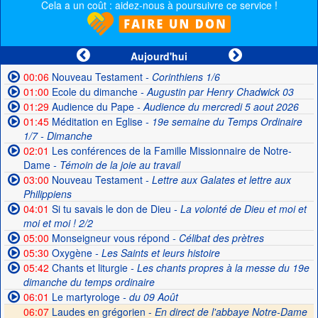
Cela a un coût : aidez-nous à poursuivre ce service !
Aujourd'hui
00:06
Nouveau Testament
- Corinthiens 1/6
01:00
Ecole du dimanche
- Augustin par Henry Chadwick 03
01:29
Audience du Pape
- Audience du mercredi 5 aout 2026
01:45
Méditation en Eglise
- 19e semaine du Temps Ordinaire
1/7 - Dimanche
02:01
Les conférences de la Famille Missionnaire de Notre-
Dame
- Témoin de la joie au travail
03:00
Nouveau Testament
- Lettre aux Galates et lettre aux
Philippiens
04:01
Si tu savais le don de Dieu
- La volonté de Dieu et moi et
moi et moi ! 2/2
05:00
Monseigneur vous répond
- Célibat des prètres
05:30
Oxygène
- Les Saints et leurs histoire
05:42
Chants et liturgie
- Les chants propres à la messe du 19e
dimanche du temps ordinaire
06:01
Le martyrologe
- du 09 Août
06:07
Laudes en grégorien -
En direct de l'abbaye Notre-Dame