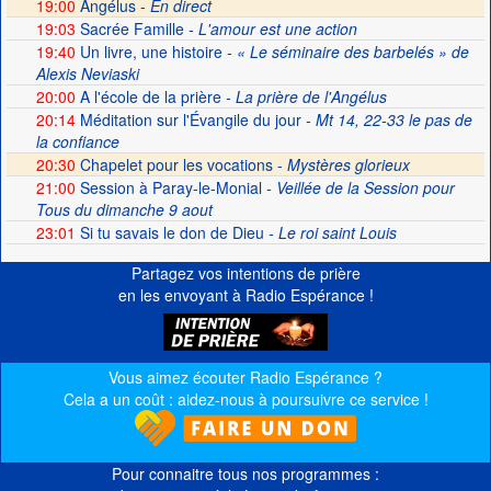
19:00
Angélus -
En direct
19:03
Sacrée Famille
- L'amour est une action
19:40
Un livre, une histoire
- « Le séminaire des barbelés » de
Alexis Neviaski
20:00
A l'école de la prière
- La prière de l'Angélus
20:14
Méditation sur l'Évangile du jour
- Mt 14, 22-33 le pas de
la confiance
20:30
Chapelet pour les vocations -
Mystères glorieux
21:00
Session à Paray-le-Monial
- Veillée de la Session pour
Tous du dimanche 9 aout
23:01
Si tu savais le don de Dieu
- Le roi saint Louis
Partagez vos intentions de prière
en les envoyant à Radio Espérance !
Vous aimez écouter Radio Espérance ?
Cela a un coût : aidez-nous à poursuivre ce service !
Pour connaitre tous nos programmes :