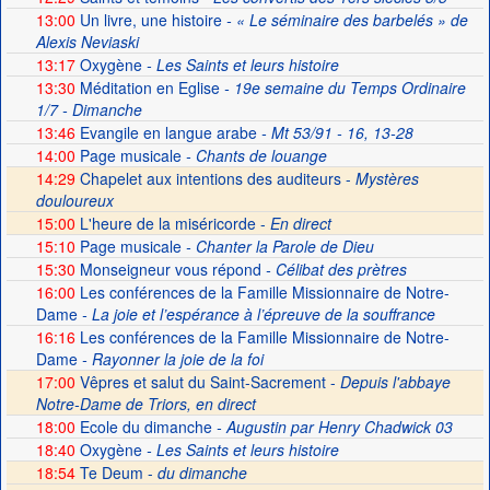
13:00
Un livre, une histoire
- « Le séminaire des barbelés » de
Alexis Neviaski
13:17
Oxygène
- Les Saints et leurs histoire
13:30
Méditation en Eglise
- 19e semaine du Temps Ordinaire
1/7 - Dimanche
13:46
Evangile en langue arabe
- Mt 53/91 - 16, 13-28
14:00
Page musicale
- Chants de louange
14:29
Chapelet aux intentions des auditeurs -
Mystères
douloureux
15:00
L'heure de la miséricorde -
En direct
15:10
Page musicale
- Chanter la Parole de Dieu
15:30
Monseigneur vous répond
- Célibat des prètres
16:00
Les conférences de la Famille Missionnaire de Notre-
Dame
- La joie et l’espérance à l’épreuve de la souffrance
16:16
Les conférences de la Famille Missionnaire de Notre-
Dame
- Rayonner la joie de la foi
17:00
Vêpres et salut du Saint-Sacrement -
Depuis l'abbaye
Notre-Dame de Triors, en direct
18:00
Ecole du dimanche
- Augustin par Henry Chadwick 03
18:40
Oxygène
- Les Saints et leurs histoire
18:54
Te Deum -
du dimanche