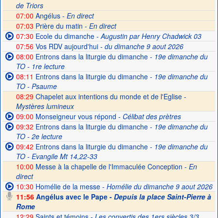
de Triors
07:00
Angélus -
En direct
07:03
Prière du matin -
En direct
07:30
Ecole du dimanche
- Augustin par Henry Chadwick 03
07:56
Vos RDV aujourd'hui
- du dimanche 9 aout 2026
08:00
Entrons dans la liturgie du dimanche
- 19e dimanche du
TO - 1re lecture
08:11
Entrons dans la liturgie du dimanche
- 19e dimanche du
TO - Psaume
08:29
Chapelet aux intentions du monde et de l'Eglise -
Mystères lumineux
09:00
Monseigneur vous répond
- Célibat des prètres
09:32
Entrons dans la liturgie du dimanche
- 19e dimanche du
TO - 2e lecture
09:42
Entrons dans la liturgie du dimanche
- 19e dimanche du
TO - Evangile Mt 14,22-33
10:00
Messe à la chapelle de l'Immaculée Conception -
En
direct
10:30
Homélie de la messe
- Homélie du dimanche 9 aout 2026
11:56
Angélus avec le Pape -
Depuis la place Saint-Pierre à
Rome
12:29
Saints et témoins
- Les convertis des 1ers siècles 3/3