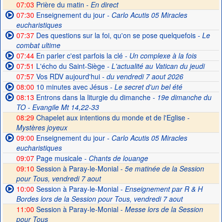
07:03
Prière du matin -
En direct
07:30
Enseignement du jour
- Carlo Acutis 05 Miracles
eucharistiques
07:37
Des questions sur la foi, qu'on se pose quelquefois
- Le
combat ultime
07:44
En parler c'est parfois la clé
- Un complexe à la fois
07:51
L'écho du Saint-Siège
- L'actualité au Vatican du jeudi
07:57
Vos RDV aujourd'hui
- du vendredi 7 aout 2026
08:00
10 minutes avec Jésus
- Le secret d'un bel été
08:13
Entrons dans la liturgie du dimanche
- 19e dimanche du
TO - Evangile Mt 14,22-33
08:29
Chapelet aux intentions du monde et de l'Eglise -
Mystères joyeux
09:00
Enseignement du jour
- Carlo Acutis 05 Miracles
eucharistiques
09:07
Page musicale
- Chants de louange
09:10
Session à Paray-le-Monial -
5e matinée de la Session
pour Tous, vendredi 7 aout
10:00
Session à Paray-le-Monial
- Enseignement par R & H
Bordes lors de la Session pour Tous, vendredi 7 aout
11:00
Session à Paray-le-Monial -
Messe lors de la Session
pour Tous