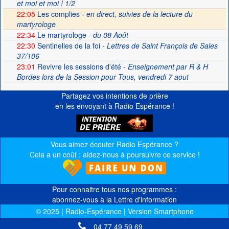
et moi et moi ! 1/2
22:05
Les complies -
en direct, suivies de la lecture du
martyrologe
22:34
Le martyrologe
- du 08 Août
22:30
Sentinelles de la foi
- Lettres de Saint François de Sales
37/106
23:01
Revivre les sessions d'été
- Enseignement par R & H
Bordes lors de la Session pour Tous, vendredi 7 aout
Partagez vos intentions de prière
en les envoyant à Radio Espérance !
Vous aimez écouter Radio Espérance ?
Cela a un coût : aidez-nous à poursuivre ce service !
Pour connaitre tous nos programmes :
abonnez-vous à la Lettre d'information
© 2025 | Radio-Espérance | Version Smartphone
04 77 49 59 69