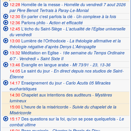
12:28
Homélie de la messe
- Homélie du vendredi 7 aout 2026
par Père Benoit Tertrais à Paray-Le-Monial
12:30
En parler c'est parfois la clé
- Un complexe à la fois
12:36
Parlons philo
- Action et efficacité
12:45
L'écho du Saint-Siège
- L'actualité de l'Eglise universelle
du vendredi
13:00
Lumière de l'Orthodoxie
- La théologie afirmative et la
théologie négative d'après Denys L'Aéropagite
13:32
Méditation en Eglise
- 18e semaine du Temps Ordinaire
6/7 - Vendredi + Saint Sixte II
13:46
Evangile en langue arabe
- Mt 73/91 - 23, 13-36
14:05
Le saint du jour
- En direct depuis nos studios de Saint-
Étienne
14:17
Enseignement du jour
- Carlo Acutis 05 Miracles
eucharistiques
14:30
Chapelet aux intentions des auditeurs -
Mystères
lumineux
15:00
L'heure de la miséricorde -
Suivie du chapelet de la
Miséricorde
15:17
Des questions sur la foi, qu'on se pose quelquefois
- Le
combat ultime
15:21
Page musicale
- Chanter la Parole de Dieu