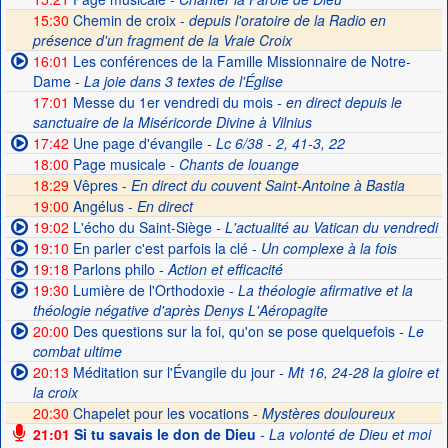
15:30
Chemin de croix -
depuis l'oratoire de la Radio en
présence d'un fragment de la Vraie Croix
16:01
Les conférences de la Famille Missionnaire de Notre-
Dame
- La joie dans 3 textes de l'Église
17:01
Messe du 1er vendredi du mois
- en direct depuis le
sanctuaire de la Miséricorde Divine à Vilnius
17:42
Une page d'évangile
- Lc 6/38 - 2, 41-3, 22
18:00
Page musicale
- Chants de louange
18:29
Vêpres -
En direct du couvent Saint-Antoine à Bastia
19:00
Angélus -
En direct
19:02
L'écho du Saint-Siège
- L'actualité au Vatican du vendredi
19:10
En parler c'est parfois la clé
- Un complexe à la fois
19:18
Parlons philo
- Action et efficacité
19:30
Lumière de l'Orthodoxie
- La théologie afirmative et la
théologie négative d'après Denys L'Aéropagite
20:00
Des questions sur la foi, qu'on se pose quelquefois
- Le
combat ultime
20:13
Méditation sur l'Évangile du jour
- Mt 16, 24-28 la gloire et
la croix
20:30
Chapelet pour les vocations -
Mystères douloureux
21:01
Si tu savais le don de Dieu
- La volonté de Dieu et moi