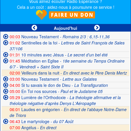
Vous aimez écouter Radio Espérance ?
Cela a un coût : aidez-nous à poursuivre ce service !
Aujourd'hui
00:03
Nouveau Testament
- Romains 2/3 : 6,15-11,36
01:02
Sentinelles de la foi
- Lettres de Saint François de Sales
37/106
01:31
10 minutes avec Jésus
- Le secret d'un bel été
01:45
Méditation en Eglise
- 18e semaine du Temps Ordinaire
6/7 - Vendredi + Saint Sixte II
02:00
Veilleurs dans la nuit -
En direct avec le Père Denis Mertz
03:00
Nouveau Testament
- Lettre aux Galates
04:00
Si tu savais le don de Dieu
- La Transfiguration
05:00
En Toi nos sources
- Paul et le Judaïsme 05
05:29
Lumière de l'Orthodoxie
- La théologie afirmative et la
théologie négative d'après Denys L'Aéropagite
06:01
Laudes en grégorien -
En direct de l'abbaye Notre-Dame
de Triors
06:43
Le martyrologe
- du 07 Août
07:00
Angélus -
En direct