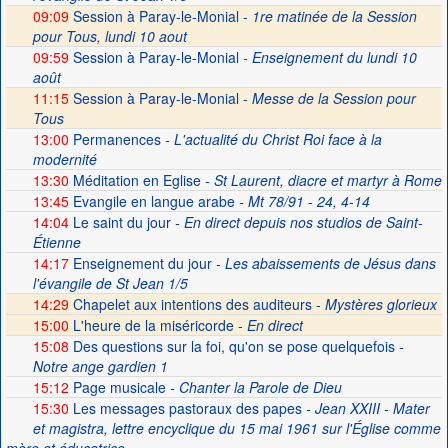
09:09
Session à Paray-le-Monial -
1re matinée de la Session
pour Tous, lundi 10 aout
09:59
Session à Paray-le-Monial
- Enseignement du lundi 10
août
11:15
Session à Paray-le-Monial -
Messe de la Session pour
Tous
13:00
Permanences
- L'actualité du Christ Roi face à la
modernité
13:30
Méditation en Eglise
- St Laurent, diacre et martyr à Rome
13:45
Evangile en langue arabe
- Mt 78/91 - 24, 4-14
14:04
Le saint du jour
- En direct depuis nos studios de Saint-
Étienne
14:17
Enseignement du jour
- Les abaissements de Jésus dans
l'évangile de St Jean 1/5
14:29
Chapelet aux intentions des auditeurs -
Mystères glorieux
15:00
L'heure de la miséricorde -
En direct
15:08
Des questions sur la foi, qu'on se pose quelquefois
-
Notre ange gardien 1
15:12
Page musicale
- Chanter la Parole de Dieu
15:30
Les messages pastoraux des papes
- Jean XXIII - Mater
et magistra, lettre encyclique du 15 mai 1961 sur l'Église comme