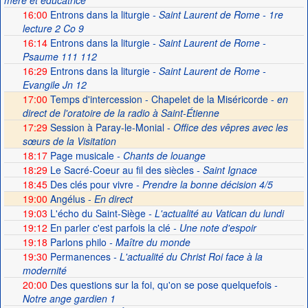
mère et éducatrice
16:00
Entrons dans la liturgie
- Saint Laurent de Rome - 1re
lecture 2 Co 9
16:14
Entrons dans la liturgie
- Saint Laurent de Rome -
Psaume 111 112
16:29
Entrons dans la liturgie
- Saint Laurent de Rome -
Evangile Jn 12
17:00
Temps d'intercession - Chapelet de la Miséricorde -
en
direct de l'oratoire de la radio à Saint-Étienne
17:29
Session à Paray-le-Monial -
Office des vêpres avec les
sœurs de la Visitation
18:17
Page musicale
- Chants de louange
18:29
Le Sacré-Coeur au fil des siècles
- Saint Ignace
18:45
Des clés pour vivre
- Prendre la bonne décision 4/5
19:00
Angélus -
En direct
19:03
L'écho du Saint-Siège
- L'actualité au Vatican du lundi
19:12
En parler c'est parfois la clé
- Une note d'espoir
19:18
Parlons philo
- Maître du monde
19:30
Permanences
- L'actualité du Christ Roi face à la
modernité
20:00
Des questions sur la foi, qu'on se pose quelquefois
-
Notre ange gardien 1