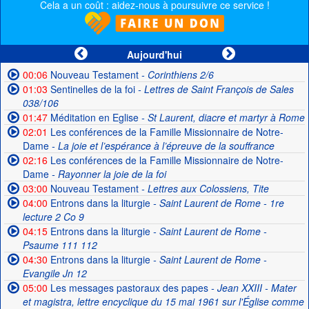
Cela a un coût : aidez-nous à poursuivre ce service !
Aujourd'hui
00:06
Nouveau Testament
- Corinthiens 2/6
01:03
Sentinelles de la foi
- Lettres de Saint François de Sales
038/106
01:47
Méditation en Eglise
- St Laurent, diacre et martyr à Rome
02:01
Les conférences de la Famille Missionnaire de Notre-
Dame
- La joie et l’espérance à l’épreuve de la souffrance
02:16
Les conférences de la Famille Missionnaire de Notre-
Dame
- Rayonner la joie de la foi
03:00
Nouveau Testament
- Lettres aux Colossiens, Tite
04:00
Entrons dans la liturgie
- Saint Laurent de Rome - 1re
lecture 2 Co 9
04:15
Entrons dans la liturgie
- Saint Laurent de Rome -
Psaume 111 112
04:30
Entrons dans la liturgie
- Saint Laurent de Rome -
Evangile Jn 12
05:00
Les messages pastoraux des papes
- Jean XXIII - Mater
et magistra, lettre encyclique du 15 mai 1961 sur l'Église comme