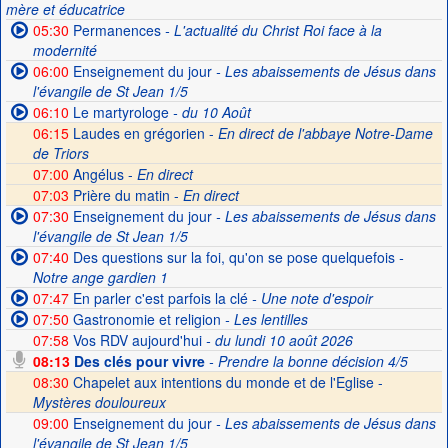
mère et éducatrice
05:30
Permanences
- L'actualité du Christ Roi face à la
modernité
06:00
Enseignement du jour
- Les abaissements de Jésus dans
l'évangile de St Jean 1/5
06:10
Le martyrologe
- du 10 Août
06:15
Laudes en grégorien -
En direct de l'abbaye Notre-Dame
de Triors
07:00
Angélus -
En direct
07:03
Prière du matin -
En direct
07:30
Enseignement du jour
- Les abaissements de Jésus dans
l'évangile de St Jean 1/5
07:40
Des questions sur la foi, qu'on se pose quelquefois
-
Notre ange gardien 1
07:47
En parler c'est parfois la clé
- Une note d'espoir
07:50
Gastronomie et religion
- Les lentilles
07:58
Vos RDV aujourd'hui
- du lundi 10 août 2026
08:13
Des clés pour vivre
- Prendre la bonne décision 4/5
08:30
Chapelet aux intentions du monde et de l'Eglise -
Mystères douloureux
09:00
Enseignement du jour
- Les abaissements de Jésus dans
l'évangile de St Jean 1/5