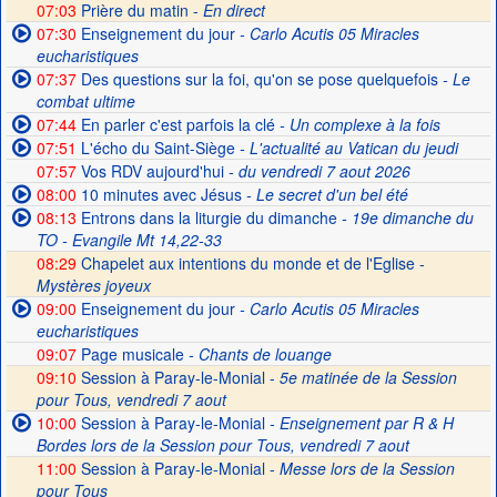
07:03
Prière du matin -
En direct
07:30
Enseignement du jour
- Carlo Acutis 05 Miracles
eucharistiques
07:37
Des questions sur la foi, qu'on se pose quelquefois
- Le
combat ultime
07:44
En parler c'est parfois la clé
- Un complexe à la fois
07:51
L'écho du Saint-Siège
- L'actualité au Vatican du jeudi
07:57
Vos RDV aujourd'hui
- du vendredi 7 aout 2026
08:00
10 minutes avec Jésus
- Le secret d'un bel été
08:13
Entrons dans la liturgie du dimanche
- 19e dimanche du
TO - Evangile Mt 14,22-33
08:29
Chapelet aux intentions du monde et de l'Eglise -
Mystères joyeux
09:00
Enseignement du jour
- Carlo Acutis 05 Miracles
eucharistiques
09:07
Page musicale
- Chants de louange
09:10
Session à Paray-le-Monial -
5e matinée de la Session
pour Tous, vendredi 7 aout
10:00
Session à Paray-le-Monial
- Enseignement par R & H
Bordes lors de la Session pour Tous, vendredi 7 aout
11:00
Session à Paray-le-Monial -
Messe lors de la Session
pour Tous