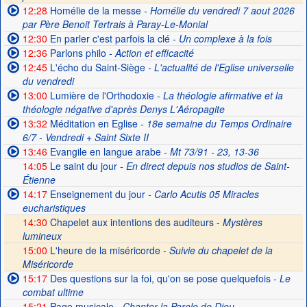
12:28
Homélie de la messe
- Homélie du vendredi 7 aout 2026
par Père Benoit Tertrais à Paray-Le-Monial
12:30
En parler c'est parfois la clé
- Un complexe à la fois
12:36
Parlons philo
- Action et efficacité
12:45
L'écho du Saint-Siège
- L'actualité de l'Eglise universelle
du vendredi
13:00
Lumière de l'Orthodoxie
- La théologie afirmative et la
théologie négative d'après Denys L'Aéropagite
13:32
Méditation en Eglise
- 18e semaine du Temps Ordinaire
6/7 - Vendredi + Saint Sixte II
13:46
Evangile en langue arabe
- Mt 73/91 - 23, 13-36
14:05
Le saint du jour
- En direct depuis nos studios de Saint-
Étienne
14:17
Enseignement du jour
- Carlo Acutis 05 Miracles
eucharistiques
14:30
Chapelet aux intentions des auditeurs -
Mystères
lumineux
15:00
L'heure de la miséricorde -
Suivie du chapelet de la
Miséricorde
15:17
Des questions sur la foi, qu'on se pose quelquefois
- Le
combat ultime
15:21
Page musicale
- Chanter la Parole de Dieu