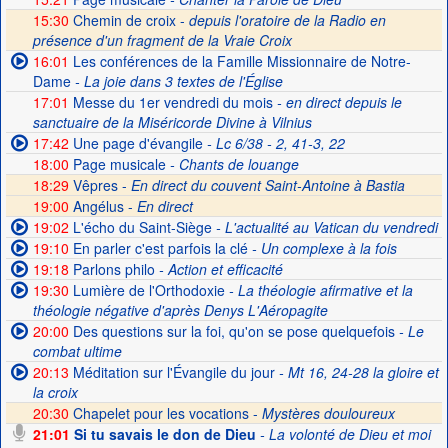
15:30
Chemin de croix -
depuis l'oratoire de la Radio en
présence d'un fragment de la Vraie Croix
16:01
Les conférences de la Famille Missionnaire de Notre-
Dame
- La joie dans 3 textes de l'Église
17:01
Messe du 1er vendredi du mois
- en direct depuis le
sanctuaire de la Miséricorde Divine à Vilnius
17:42
Une page d'évangile
- Lc 6/38 - 2, 41-3, 22
18:00
Page musicale
- Chants de louange
18:29
Vêpres -
En direct du couvent Saint-Antoine à Bastia
19:00
Angélus -
En direct
19:02
L'écho du Saint-Siège
- L'actualité au Vatican du vendredi
19:10
En parler c'est parfois la clé
- Un complexe à la fois
19:18
Parlons philo
- Action et efficacité
19:30
Lumière de l'Orthodoxie
- La théologie afirmative et la
théologie négative d'après Denys L'Aéropagite
20:00
Des questions sur la foi, qu'on se pose quelquefois
- Le
combat ultime
20:13
Méditation sur l'Évangile du jour
- Mt 16, 24-28 la gloire et
la croix
20:30
Chapelet pour les vocations -
Mystères douloureux
21:01
Si tu savais le don de Dieu
- La volonté de Dieu et moi