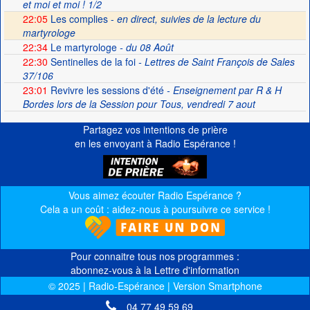
et moi et moi ! 1/2
22:05
Les complies -
en direct, suivies de la lecture du
martyrologe
22:34
Le martyrologe
- du 08 Août
22:30
Sentinelles de la foi
- Lettres de Saint François de Sales
37/106
23:01
Revivre les sessions d'été
- Enseignement par R & H
Bordes lors de la Session pour Tous, vendredi 7 aout
Partagez vos intentions de prière
en les envoyant à Radio Espérance !
Vous aimez écouter Radio Espérance ?
Cela a un coût : aidez-nous à poursuivre ce service !
Pour connaitre tous nos programmes :
abonnez-vous à la Lettre d'information
© 2025 | Radio-Espérance | Version Smartphone
04 77 49 59 69