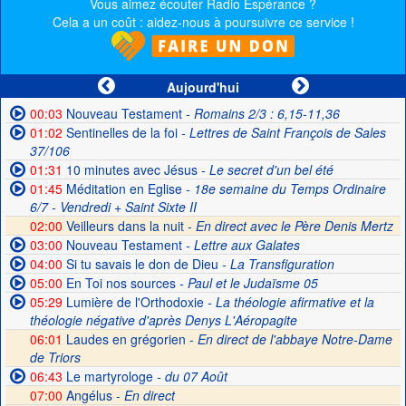
Vous aimez écouter Radio Espérance ?
Cela a un coût : aidez-nous à poursuivre ce service !
Aujourd'hui
00:03
Nouveau Testament
- Romains 2/3 : 6,15-11,36
01:02
Sentinelles de la foi
- Lettres de Saint François de Sales
37/106
01:31
10 minutes avec Jésus
- Le secret d'un bel été
01:45
Méditation en Eglise
- 18e semaine du Temps Ordinaire
6/7 - Vendredi + Saint Sixte II
02:00
Veilleurs dans la nuit -
En direct avec le Père Denis Mertz
03:00
Nouveau Testament
- Lettre aux Galates
04:00
Si tu savais le don de Dieu
- La Transfiguration
05:00
En Toi nos sources
- Paul et le Judaïsme 05
05:29
Lumière de l'Orthodoxie
- La théologie afirmative et la
théologie négative d'après Denys L'Aéropagite
06:01
Laudes en grégorien -
En direct de l'abbaye Notre-Dame
de Triors
06:43
Le martyrologe
- du 07 Août
07:00
Angélus -
En direct